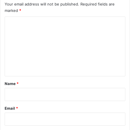
Your email address will not be published.
Required fields are
marked
*
C
o
m
m
e
n
t
*
Name
*
Email
*