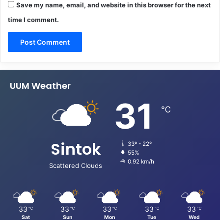
Save my name, email, and website in this browser for the next
time I comment.
UUM Weather
31
℃
Sintok
33º - 22º
55%
0.92 km/h
Scattered Clouds
33
33
33
33
33
℃
℃
℃
℃
℃
Sat
Sun
Mon
Tue
Wed