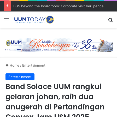
BGS beyond the boardroom: Corporate visit beri pendedahan dunia korporat kepada PELAJAR UUM
Menu
S
Home
/
Entertainment
Entertainment
Band Solace UUM rangkul
gelaran johan, raih dua
anugerah di Pertandingan