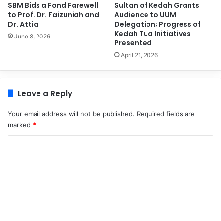
SBM Bids a Fond Farewell
Sultan of Kedah Grants
to Prof. Dr. Faizuniah and
Audience to UUM
Dr. Attia
Delegation; Progress of
Kedah Tua Initiatives
June 8, 2026
Presented
April 21, 2026
Leave a Reply
Your email address will not be published.
Required fields are
marked
*
C
o
m
m
e
n