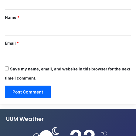
t
*
Name
*
Email
*
Save my name, email, and website in this browser for the next
time I comment.
UUM Weather
℃