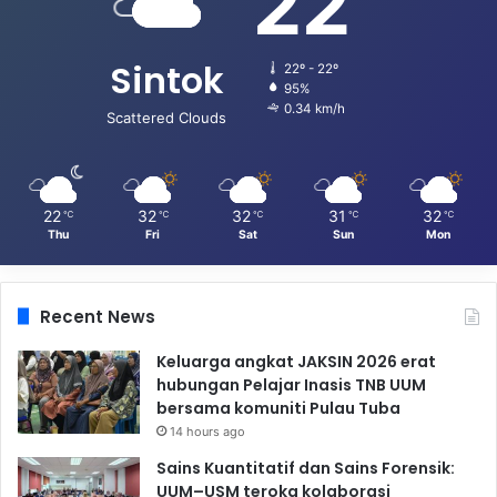
22
Sintok
22º - 22º
95%
0.34 km/h
Scattered Clouds
22
32
32
31
32
℃
℃
℃
℃
℃
Thu
Fri
Sat
Sun
Mon
Recent News
Keluarga angkat JAKSIN 2026 erat
hubungan Pelajar Inasis TNB UUM
bersama komuniti Pulau Tuba
14 hours ago
Sains Kuantitatif dan Sains Forensik:
UUM–USM teroka kolaborasi