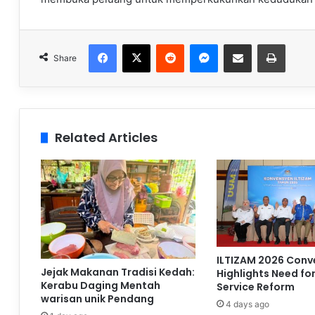
Facebook
X
Reddit
Messenger
Share via Email
Print
Share
Related Articles
ILTIZAM 2026 Conv
Jejak Makanan Tradisi Kedah:
Highlights Need for 
Kerabu Daging Mentah
Service Reform
warisan unik Pendang
4 days ago