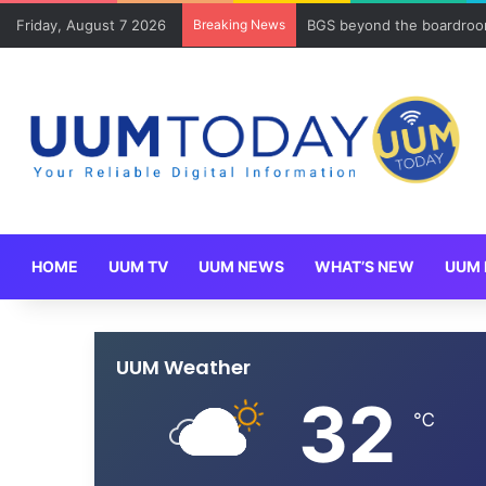
Friday, August 7 2026
Breaking News
BGS beyond the boardroom
HOME
UUM TV
UUM NEWS
WHAT’S NEW
UUM 
UUM Weather
32
℃