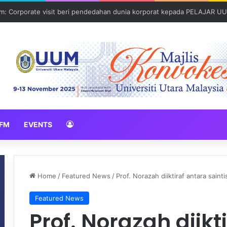
: Corporate visit beri pendedahan dunia korporat kepada PELAJAR U
FM
EVENTS
Home
/
Featured News
/
Prof. Norazah diiktiraf antara sainti
Featured News
Prof. Norazah diikt