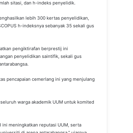
umlah sitasi, dan h-indeks penyelidik.
enghasilkan lebih 300 kertas penyelidikan,
COPUS h-indeksnya sebanyak 35 sekali gus
tkan pengiktirafan berprestij ini
an penyelidikan saintifik, sekali gus
antarabangsa.
atas pencapaian cemerlang ini yang menjulang
si seluruh warga akademik UUM untuk komited
l ini meningkatkan reputasi UUM, serta
ersiti di arena antarabangsa,” ujarnya.