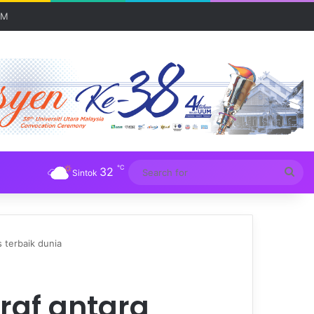
UM
℃
32
Sea
Sintok
for
s terbaik dunia
iraf antara