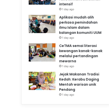
intensif
1 day ago
Aplikasi mudah alih
perkasa pemindahan
ilmu Islam dalam
kalangan komuniti UUM
1 day ago
CeTMA semai literasi
kewangan kanak-kanak
melalui pertandingan
mewarna
1 day ago
Jejak Makanan Tradisi
Kedah: Kerabu Daging
Mentah warisan unik
Pendang
1 day ago