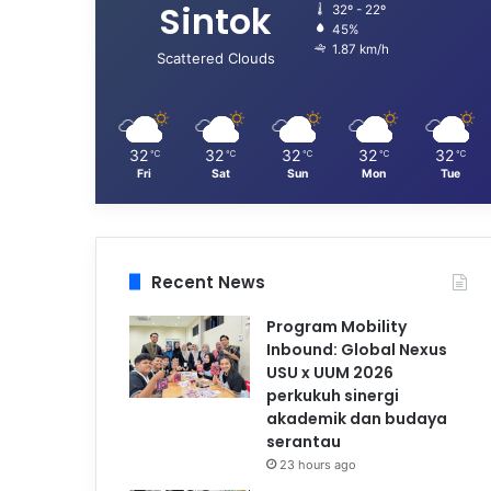
Sintok
32º - 22º
45%
1.87 km/h
Scattered Clouds
32
32
32
32
32
℃
℃
℃
℃
℃
Fri
Sat
Sun
Mon
Tue
Recent News
Program Mobility
Inbound: Global Nexus
USU x UUM 2026
perkukuh sinergi
akademik dan budaya
serantau
23 hours ago