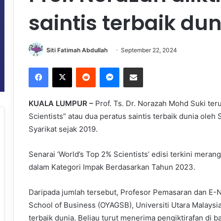
saintis terbaik dun
Siti Fatimah Abdullah
September 22, 2024
Facebook
X
Reddit
Messenger
Share via Email
KUALA LUMPUR –
Prof. Ts. Dr. Norazah Mohd Suki ter
Scientists” atau dua peratus saintis terbaik dunia oleh
Syarikat sejak 2019.
Senarai ‘World’s Top 2% Scientists’ edisi terkini meran
dalam Kategori Impak Berdasarkan Tahun 2023.
Daripada jumlah tersebut, Profesor Pemasaran dan E-
School of Business (OYAGSB), Universiti Utara Malaysia
terbaik dunia. Beliau turut menerima pengiktirafan di 