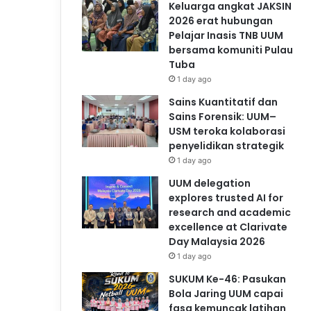
Keluarga angkat JAKSIN
2026 erat hubungan
Pelajar Inasis TNB UUM
bersama komuniti Pulau
Tuba
1 day ago
Sains Kuantitatif dan
Sains Forensik: UUM–
USM teroka kolaborasi
penyelidikan strategik
1 day ago
UUM delegation
explores trusted AI for
research and academic
excellence at Clarivate
Day Malaysia 2026
1 day ago
SUKUM Ke-46: Pasukan
Bola Jaring UUM capai
fasa kemuncak latihan