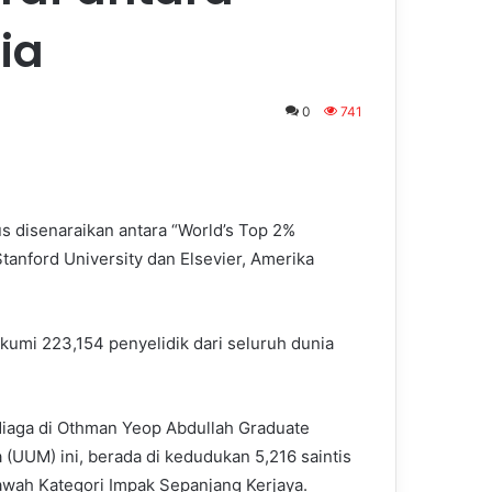
ia
0
741
us disenaraikan antara “World’s Top 2%
 Stanford University dan Elsevier, Amerika
gkumi 223,154 penyelidik dari seluruh dunia
Niaga di Othman Yeop Abdullah Graduate
 (UUM) ini, berada di kedudukan 5,216 saintis
bawah Kategori Impak Sepanjang Kerjaya.