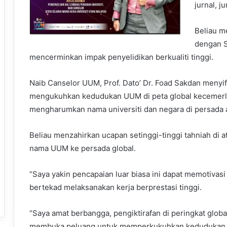
jurnal, j
Beliau m
dengan S
mencerminkan impak penyelidikan berkualiti tinggi.
Naib Canselor UUM, Prof. Dato’ Dr. Foad Sakdan menyifa
mengukuhkan kedudukan UUM di peta global kecemerlang
mengharumkan nama universiti dan negara di persada 
Beliau menzahirkan ucapan setinggi-tinggi tahniah di 
nama UUM ke persada global.
“Saya yakin pencapaian luar biasa ini dapat memotiva
bertekad melaksanakan kerja berprestasi tinggi.
“Saya amat berbangga, pengiktirafan di peringkat globa
membuka peluang untuk memperkukuhkan kedudukan univ