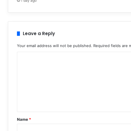
1 day ago
Leave a Reply
Your email address will not be published.
Required fields are
C
o
m
m
e
n
t
*
Name
*