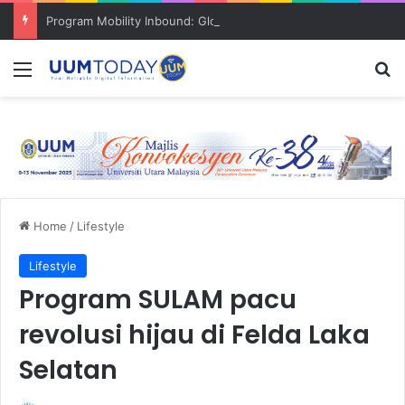
Program Mobility Inbound: Global Nexus USU x UUM 2026 perkukuh sinergi akademik dan budaya serantau
Menu
S
Home
/
Lifestyle
Lifestyle
Program SULAM pacu
revolusi hijau di Felda Laka
Selatan