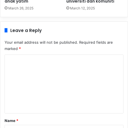
anak yatim
universiti dan komuniti
March 26, 2025
March 12, 2025
Leave a Reply
Your email address will not be published.
Required fields are
marked
*
C
o
m
m
e
n
t
*
Name
*