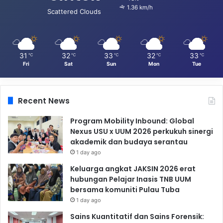
1.36 km/h
Scattered Clouds
31
32
33
32
33
℃
℃
℃
℃
℃
Fri
Sat
Sun
Mon
Tue
Recent News
Program Mobility Inbound: Global
Nexus USU x UUM 2026 perkukuh sinergi
akademik dan budaya serantau
1 day ago
Keluarga angkat JAKSIN 2026 erat
hubungan Pelajar Inasis TNB UUM
bersama komuniti Pulau Tuba
1 day ago
Sains Kuantitatif dan Sains Forensik: