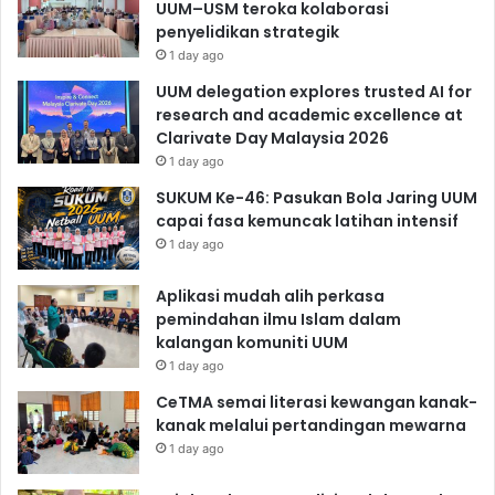
UUM–USM teroka kolaborasi
penyelidikan strategik
1 day ago
UUM delegation explores trusted AI for
research and academic excellence at
Clarivate Day Malaysia 2026
1 day ago
SUKUM Ke-46: Pasukan Bola Jaring UUM
capai fasa kemuncak latihan intensif
1 day ago
Aplikasi mudah alih perkasa
pemindahan ilmu Islam dalam
kalangan komuniti UUM
1 day ago
CeTMA semai literasi kewangan kanak-
kanak melalui pertandingan mewarna
1 day ago