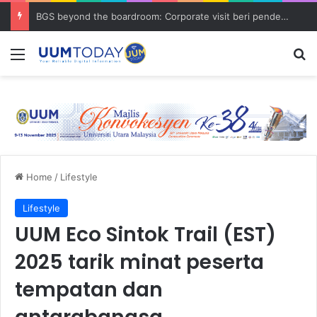
BGS beyond the boardroom: Corporate visit beri pendedahan dunia korporat kepada PELAJAR UUM
Menu
S
Home
/
Lifestyle
Lifestyle
UUM Eco Sintok Trail (EST)
2025 tarik minat peserta
tempatan dan