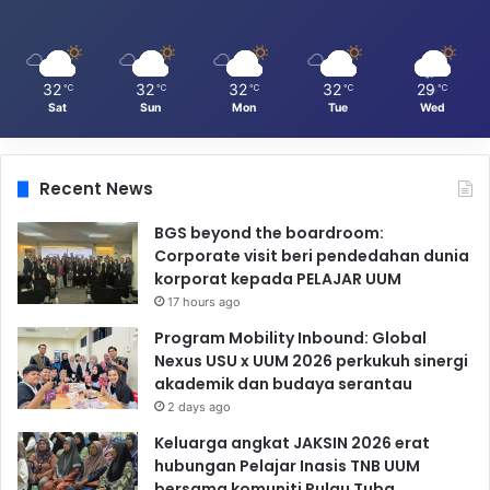
32
32
32
32
29
℃
℃
℃
℃
℃
Sat
Sun
Mon
Tue
Wed
Recent News
BGS beyond the boardroom:
Corporate visit beri pendedahan dunia
korporat kepada PELAJAR UUM
17 hours ago
Program Mobility Inbound: Global
Nexus USU x UUM 2026 perkukuh sinergi
akademik dan budaya serantau
2 days ago
Keluarga angkat JAKSIN 2026 erat
hubungan Pelajar Inasis TNB UUM
bersama komuniti Pulau Tuba