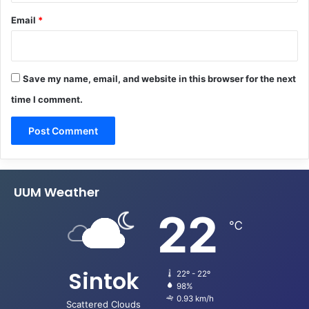
Email
*
Save my name, email, and website in this browser for the next
time I comment.
UUM Weather
22
℃
Sintok
22º - 22º
98%
0.93 km/h
Scattered Clouds