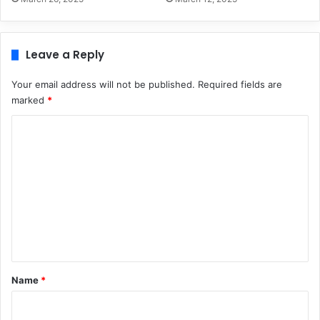
Leave a Reply
Your email address will not be published.
Required fields are
marked
*
C
o
m
m
e
n
t
*
Name
*