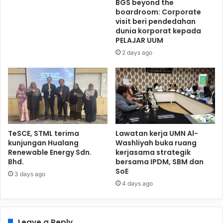
BGS beyond the
boardroom: Corporate
visit beri pendedahan
dunia korporat kepada
PELAJAR UUM
2 days ago
TeSCE, STML terima
Lawatan kerja UMN Al-
kunjungan Hualang
Washliyah buka ruang
Renewable Energy Sdn.
kerjasama strategik
Bhd.
bersama IPDM, SBM dan
SoE
3 days ago
4 days ago
Leave a Reply