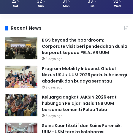
22
32
31
33
32
℃
℃
℃
℃
℃
Sat
Sun
Mon
Tue
Wed
Recent News
BGS beyond the boardroom:
Corporate visit beri pendedahan dunia
korporat kepada PELAJAR UUM
2 days ago
Program Mobility Inbound: Global
Nexus USU x UUM 2026 perkukuh sinergi
akademik dan budaya serantau
3 days ago
Keluarga angkat JAKSIN 2026 erat
hubungan Pelajar Inasis TNB UUM
bersama komuniti Pulau Tuba
3 days ago
Sains Kuantitatif dan Sains Forensik:
UUM–USM teroka kolaborasi