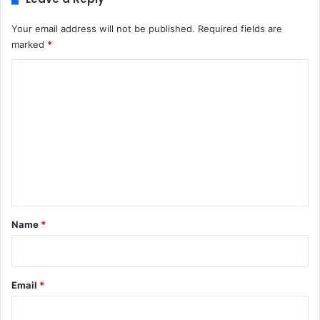
Your email address will not be published.
Required fields are
marked
*
C
o
m
m
e
n
t
*
Name
*
Email
*