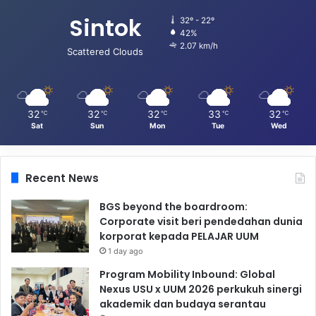
Sintok
32º - 22º
42%
2.07 km/h
Scattered Clouds
32
32
32
33
32
℃
℃
℃
℃
℃
Sat
Sun
Mon
Tue
Wed
Recent News
BGS beyond the boardroom:
Corporate visit beri pendedahan dunia
korporat kepada PELAJAR UUM
1 day ago
Program Mobility Inbound: Global
Nexus USU x UUM 2026 perkukuh sinergi
akademik dan budaya serantau