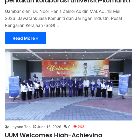
perkukuh kolaborasi universiti-komuniti
Gambar oleh: Dr. Noor Hanis Zainol Abidin MALAU, 18 Mei
2026: Jawatankuasa Komuniti dan Jaringan Industri, Pusat
Pengajian Kerajaan (SoG)…
Read More »
Lieyana Teo
June 15, 2026
0
263
UUM Welcomes High-Achieving