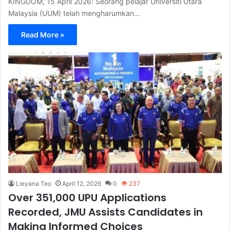
KINGDOM, 15 April 2026: Seorang pelajar Universiti Utara
Malaysia (UUM) telah mengharumkan…
Read More »
Lieyana Teo
April 12, 2026
0
237
Over 351,000 UPU Applications
Recorded, JMU Assists Candidates in
Making Informed Choices