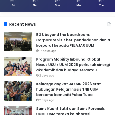
22
32
32
32
32
℃
℃
℃
℃
℃
Fri
Sat
Sun
Mon
Tue
Recent News
BGS beyond the boardroom:
Corporate visit beri pendedahan dunia
korporat kepada PELAJAR UUM
17 hours ago
Program Mobility Inbound: Global
Nexus USU x UUM 2026 perkukuh sinergi
akademik dan budaya serantau
2 days ago
Keluarga angkat JAKSIN 2026 erat
hubungan Pelajar Inasis TNB UUM
bersama komuniti Pulau Tuba
2 days ago
Sains Kuantitatif dan Sains Forensik:
UUM–USM teroka kolaborasi