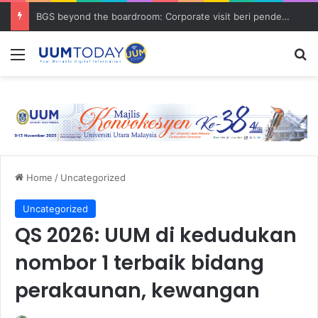
BGS beyond the boardroom: Corporate visit beri pendedahan dunia korporat kepada PELAJAR UUM
Menu
S
Home
/
Uncategorized
Uncategorized
QS 2026: UUM di kedudukan
nombor 1 terbaik bidang
perakaunan, kewangan