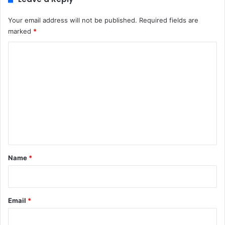
Your email address will not be published.
Required fields are
marked
*
C
o
m
m
e
n
t
*
Name
*
Email
*