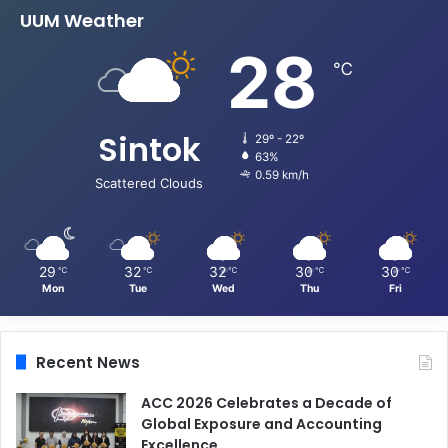
UUM Weather
28
℃
Sintok
29º - 22º
63%
0.59 km/h
Scattered Clouds
29
32
32
30
30
℃
℃
℃
℃
℃
Mon
Tue
Wed
Thu
Fri
Recent News
ACC 2026 Celebrates a Decade of
Global Exposure and Accounting
Excellence