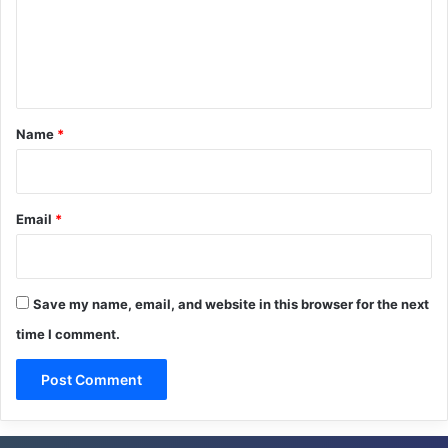
m
e
n
t
*
Name
*
Email
*
Save my name, email, and website in this browser for the next
time I comment.