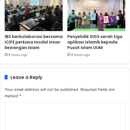
IBS berkolaborasi bersama
Penyelidik SIGS serah tiga
ICIFE perkasa modal insan
aplikasi Islamik kepada
kewangan Islam
Pusat Islam UUM
6 hours ago
6 hours ago
Leave a Reply
Your email address will not be published.
Required fields are
marked
*
C
o
m