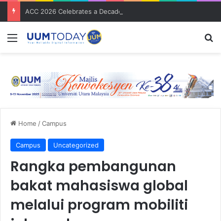
ACC 2026 Celebrates a Decade of Global Exposure and Accounting Excellence
Menu
S
Home
/
Campus
Campus
Uncategorized
Rangka pembangunan
bakat mahasiswa global
melalui program mobiliti