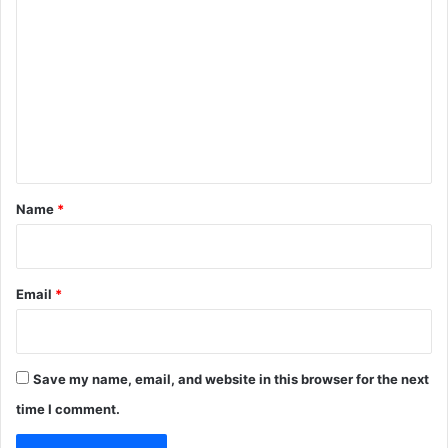
o
m
m
e
n
t
*
Name
*
Email
*
Save my name, email, and website in this browser for the next
time I comment.