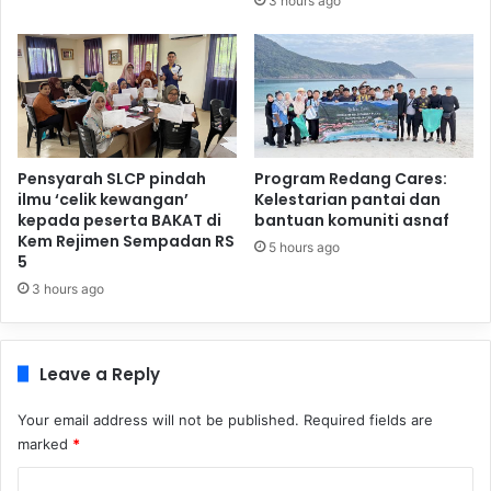
3 hours ago
Pensyarah SLCP pindah
Program Redang Cares:
ilmu ‘celik kewangan’
Kelestarian pantai dan
kepada peserta BAKAT di
bantuan komuniti asnaf
Kem Rejimen Sempadan RS
5 hours ago
5
3 hours ago
Leave a Reply
Your email address will not be published.
Required fields are
marked
*
C