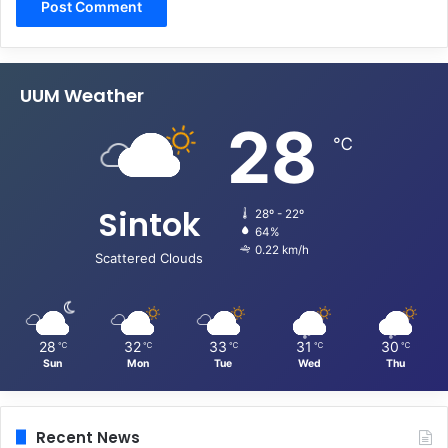
UUM Weather
28
℃
Sintok
28º - 22º
64%
0.22 km/h
Scattered Clouds
28
32
33
31
30
℃
℃
℃
℃
℃
Sun
Mon
Tue
Wed
Thu
Recent News