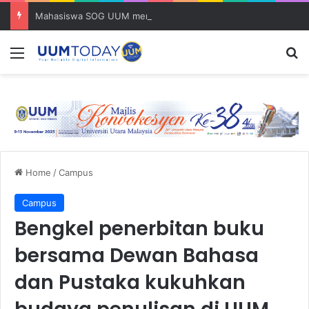
Mahasiswa SOG UUM menyulam kasih bersama komuniti orang asli
Menu
S
Home
/
Campus
Campus
Bengkel penerbitan buku
bersama Dewan Bahasa
dan Pustaka kukuhkan