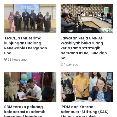
TeSCE, STML terima
Lawatan kerja UMN Al-
kunjungan Hualang
Washliyah buka ruang
Renewable Energy Sdn.
kerjasama strategik
Bhd.
bersama IPDM, SBM dan
SoE
23 hours ago
1 day ago
SBM teroka peluang
IPDM dan Konrad-
kolaborasi akademik
Adenauer-Stiftung (KAS)
bersama Shandong
Malaysia perkukuh