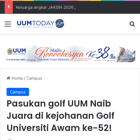
Keluarga angkat JAKSIN 2026 erat hubungan Pelajar Inasis TNB UUM bersama komuniti Pulau Tuba
Menu
S
Home
/
Campus
Campus
Pasukan golf UUM Naib
Juara di kejohanan Golf
Universiti Awam ke-52!