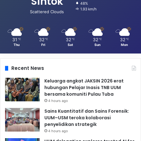
Sintok
48%
1.93 km/h
Scattered Clouds
31
32
32
32
32
℃
℃
℃
℃
℃
Thu
Fri
Sat
Sun
Mon
Recent News
Keluarga angkat JAKSIN 2026 erat
hubungan Pelajar Inasis TNB UUM
bersama komuniti Pulau Tuba
4 hours ago
Sains Kuantitatif dan Sains Forensik:
UUM–USM teroka kolaborasi
penyelidikan strategik
4 hours ago