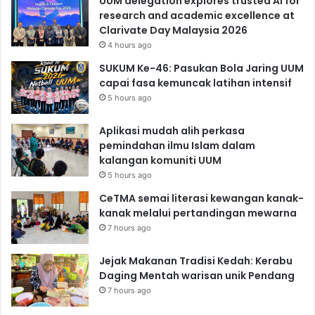
UUM delegation explores trusted AI for
research and academic excellence at
Clarivate Day Malaysia 2026
4 hours ago
SUKUM Ke-46: Pasukan Bola Jaring UUM
capai fasa kemuncak latihan intensif
5 hours ago
Aplikasi mudah alih perkasa
pemindahan ilmu Islam dalam
kalangan komuniti UUM
5 hours ago
CeTMA semai literasi kewangan kanak-
kanak melalui pertandingan mewarna
7 hours ago
Jejak Makanan Tradisi Kedah: Kerabu
Daging Mentah warisan unik Pendang
7 hours ago