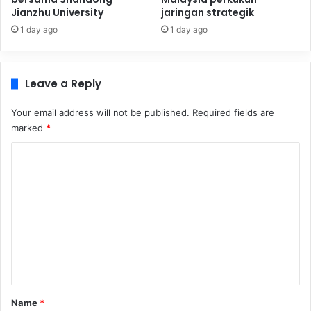
Jianzhu University
jaringan strategik
1 day ago
1 day ago
Leave a Reply
Your email address will not be published.
Required fields are
marked
*
C
o
m
m
e
n
t
*
Name
*