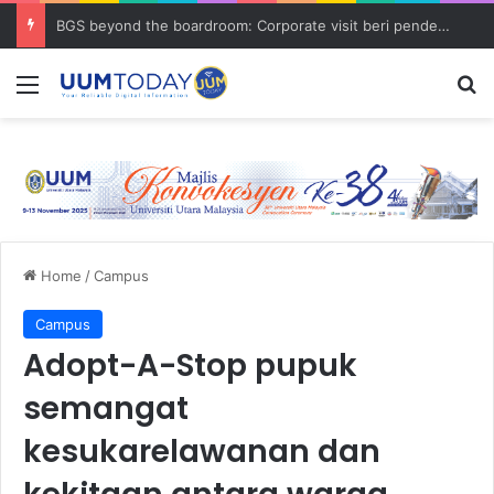
BGS beyond the boardroom: Corporate visit beri pendedahan dunia korporat kepada PELAJAR UUM
Menu
S
Home
/
Campus
Campus
Adopt-A-Stop pupuk
semangat
kesukarelawanan dan