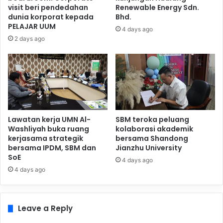
visit beri pendedahan
Renewable Energy Sdn.
dunia korporat kepada
Bhd.
PELAJAR UUM
4 days ago
2 days ago
Lawatan kerja UMN Al-
SBM teroka peluang
Washliyah buka ruang
kolaborasi akademik
kerjasama strategik
bersama Shandong
bersama IPDM, SBM dan
Jianzhu University
SoE
4 days ago
4 days ago
Leave a Reply