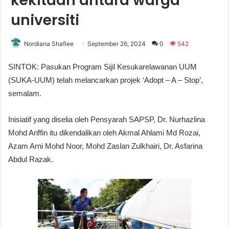
kekitaan antara warga
universiti
Nordiana Shafiee
September 26, 2024
0
542
SINTOK: Pasukan Program Sijil Kesukarelawanan UUM
(SUKA-UUM) telah melancarkan projek ‘Adopt – A – Stop’,
semalam.
Inisiatif yang diselia oleh Pensyarah SAPSP, Dr. Nurhazlina
Mohd Ariffin itu dikendalikan oleh Akmal Ahlami Md Rozai,
Azam Arni Mohd Noor, Mohd Zaslan Zulkhairi, Dr. Asfarina
Abdul Razak.