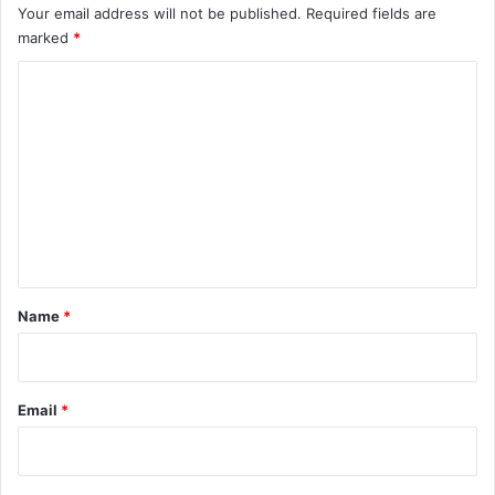
Your email address will not be published.
Required fields are
marked
*
C
o
m
m
e
n
t
*
Name
*
Email
*