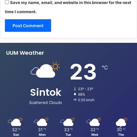
Save my name, email, and website in this browser for the next
time I comment.
UUM Weather
23
℃
Sintok
23º - 23º
98%
0.55 km/h
Scattered Clouds
32
31
33
32
30
℃
℃
℃
℃
℃
Sun
Mon
Tue
Wed
Thu