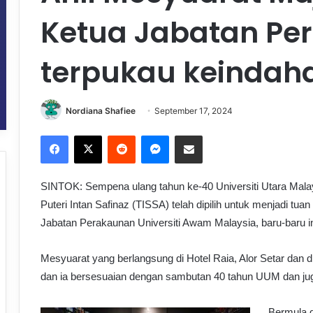
Ketua Jabatan Pe
terpukau keindah
Nordiana Shafiee
September 17, 2024
Facebook
X
Reddit
Messenger
Share via Email
SINTOK: Sempena ulang tahun ke-40 Universiti Utara Mal
Puteri Intan Safinaz (TISSA) telah dipilih untuk menjadi t
Jabatan Perakaunan Universiti Awam Malaysia, baru-baru in
Mesyuarat yang berlangsung di Hotel Raia, Alor Setar dan di
dan ia bersesuaian dengan sambutan 40 tahun UUM dan j
Bermula d