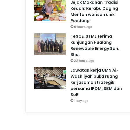
Jejak Makanan Tradisi
Kedah: Kerabu Daging
Mentah warisan unik
Pendang
6 hours ago
TeSCE, STML terima
kunjungan Hualang
Renewable Energy Sdn.
Bhd.
22 hours ago
Lawatan kerja UMN Al-
Washliyah buka ruang
kerjasama strategik
bersama IPDM, SBM dan
SoE
1 day ago