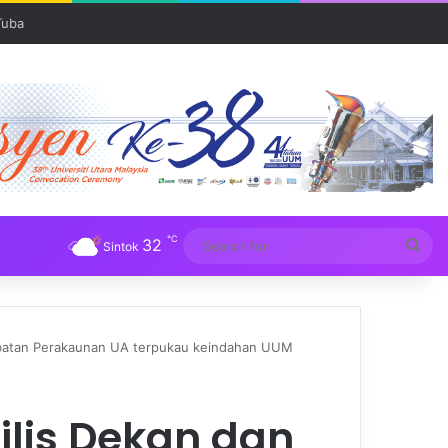
Tuba
℃
32
Sea
Sintok
for
Jabatan Perakaunan UA terpukau keindahan UUM
jlis Dekan dan