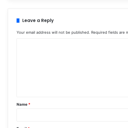
Leave a Reply
Your email address will not be published.
Required fields are
C
o
m
m
e
n
t
*
Name
*