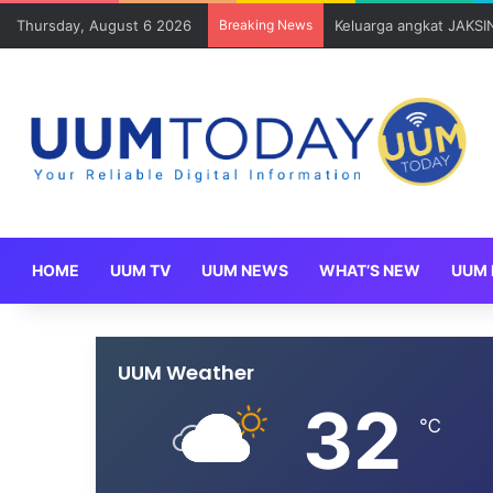
Thursday, August 6 2026
Breaking News
Keluarga angkat JAKSI
HOME
UUM TV
UUM NEWS
WHAT’S NEW
UUM 
UUM Weather
32
℃