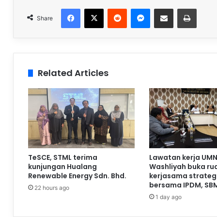
Facebook
X
Reddit
Messenger
Share via Email
Print
Share
Related Articles
TeSCE, STML terima
Lawatan kerja UMN
kunjungan Hualang
Washliyah buka ru
Renewable Energy Sdn. Bhd.
kerjasama strateg
bersama IPDM, SB
22 hours ago
1 day ago