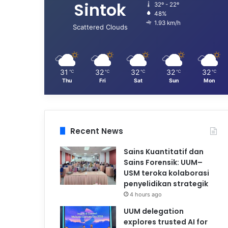
Sintok
32º - 22º
48%
1.93 km/h
Scattered Clouds
31
32
32
32
32
℃
℃
℃
℃
℃
Thu
Fri
Sat
Sun
Mon
Recent News
Sains Kuantitatif dan
Sains Forensik: UUM–
USM teroka kolaborasi
penyelidikan strategik
4 hours ago
UUM delegation
explores trusted AI for