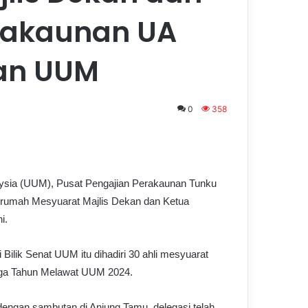
rakaunan UA
an UUM
0
358
aysia (UUM), Pusat Pengajian Perakaunan Tunku
uan rumah Mesyuarat Majlis Dekan dan Ketua
i.
 Bilik Senat UUM itu dihadiri 30 ahli mesyuarat
uga Tahun Melawat UUM 2024.
engan sambutan di Anjung Tamu, delegasi telah