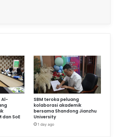
 Al-
SBM teroka peluang
ang
kolaborasi akademik
ik
bersama Shandong Jianzhu
M dan SoE
University
1 day ago