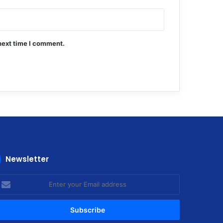
next time I comment.
Newsletter
nter
our
mail
ddress