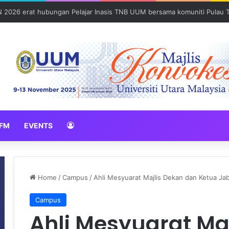
N 2026 erat hubungan Pelajar Inasis TNB UUM bersama komuniti Pulau 
FM
EVENTS
Home
/
Campus
/
Ahli Mesyuarat Majlis Dekan dan Ketua 
Campus
Ahli Mesyuarat Ma