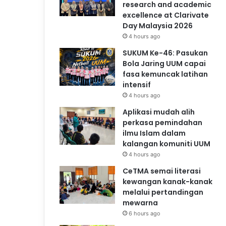
research and academic
excellence at Clarivate
Day Malaysia 2026
4 hours ago
SUKUM Ke-46: Pasukan
Bola Jaring UUM capai
fasa kemuncak latihan
intensif
4 hours ago
Aplikasi mudah alih
perkasa pemindahan
ilmu Islam dalam
kalangan komuniti UUM
4 hours ago
CeTMA semai literasi
kewangan kanak-kanak
melalui pertandingan
mewarna
6 hours ago