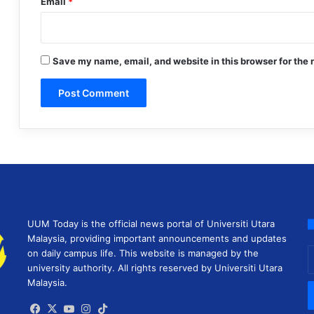
Email
*
Save my name, email, and website in this browser for the 
UUM Today is the official news portal of Universiti Utara
Malaysia, providing important announcements and updates
E
on daily campus life. This website is managed by the
y
university authority. All rights reserved by Universiti Utara
E
Malaysia.
a
Facebook
X
YouTube
Instagram
TikTok