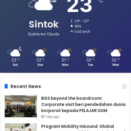
23
℃
Sintok
23º - 22º
96%
0.62 km/h
Scattered Clouds
23
32
31
32
32
℃
℃
℃
℃
℃
Sat
Sun
Mon
Tue
Wed
Recent News
BGS beyond the boardroom:
Corporate visit beri pendedahan dunia
korporat kepada PELAJAR UUM
1 day ago
Program Mobility Inbound: Global