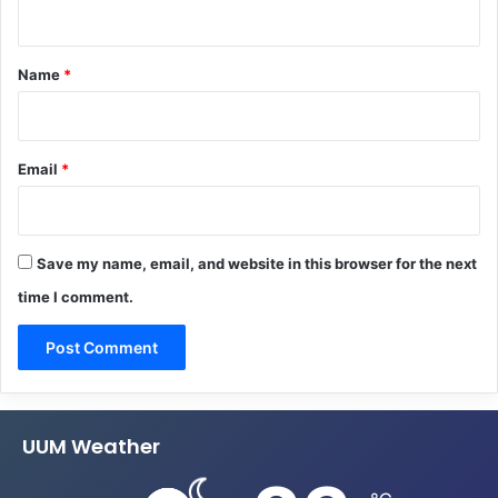
n
t
*
Name
*
Email
*
Save my name, email, and website in this browser for the next
time I comment.
UUM Weather