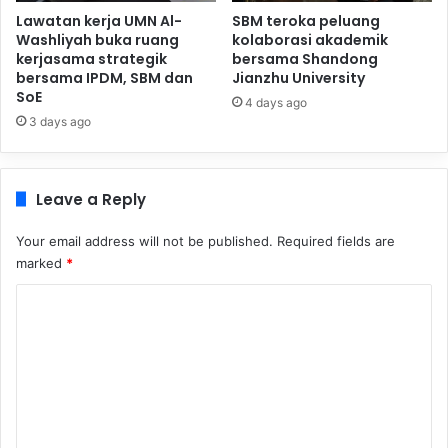
Lawatan kerja UMN Al-
SBM teroka peluang
Washliyah buka ruang
kolaborasi akademik
kerjasama strategik
bersama Shandong
bersama IPDM, SBM dan
Jianzhu University
SoE
4 days ago
3 days ago
Leave a Reply
Your email address will not be published.
Required fields are
marked
*
C
o
m
m
e