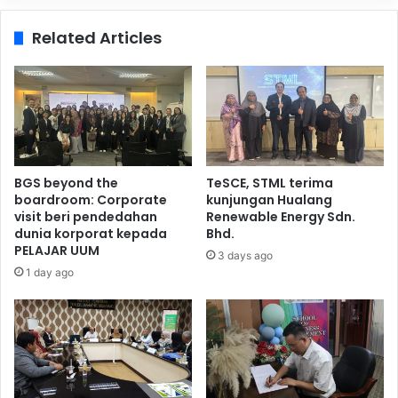
Related Articles
BGS beyond the
TeSCE, STML terima
boardroom: Corporate
kunjungan Hualang
visit beri pendedahan
Renewable Energy Sdn.
dunia korporat kepada
Bhd.
PELAJAR UUM
3 days ago
1 day ago