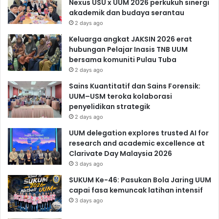
Nexus USU x UUM 2026 perkukuh sinergi
akademik dan budaya serantau
2 days ago
Keluarga angkat JAKSIN 2026 erat
hubungan Pelajar Inasis TNB UUM
bersama komuniti Pulau Tuba
2 days ago
Sains Kuantitatif dan Sains Forensik:
UUM–USM teroka kolaborasi
penyelidikan strategik
2 days ago
UUM delegation explores trusted AI for
research and academic excellence at
Clarivate Day Malaysia 2026
3 days ago
SUKUM Ke-46: Pasukan Bola Jaring UUM
capai fasa kemuncak latihan intensif
3 days ago