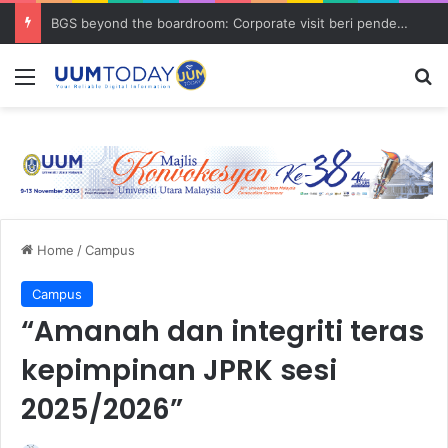
BGS beyond the boardroom: Corporate visit beri pendedahan dunia korporat kepada PELAJAR UUM
Menu
S
Home
/
Campus
Campus
“Amanah dan integriti teras
kepimpinan JPRK sesi
2025/2026”