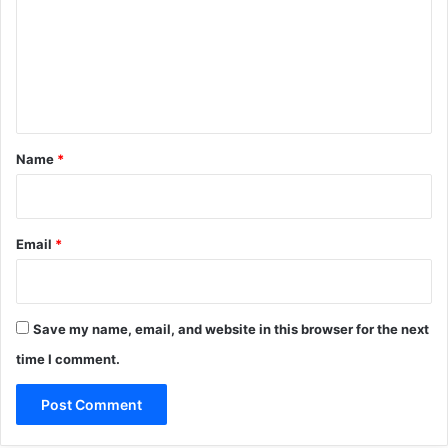
m
m
e
n
t
*
Name
*
Email
*
Save my name, email, and website in this browser for the next
time I comment.