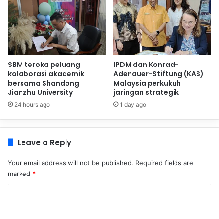
SBM teroka peluang
IPDM dan Konrad-
kolaborasi akademik
Adenauer-Stiftung (KAS)
bersama Shandong
Malaysia perkukuh
Jianzhu University
jaringan strategik
24 hours ago
1 day ago
Leave a Reply
Your email address will not be published.
Required fields are
marked
*
C
o