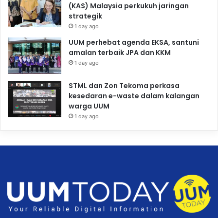
(KAS) Malaysia perkukuh jaringan
strategik
1 day ago
UUM perhebat agenda EKSA, santuni
amalan terbaik JPA dan KKM
1 day ago
STML dan Zon Tekoma perkasa
kesedaran e-waste dalam kalangan
warga UUM
1 day ago