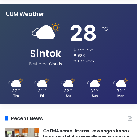
UUM Weather
28
℃
Sintok
32º - 22º
68%
0.51 km/h
Scattered Clouds
32
31
32
32
32
℃
℃
℃
℃
℃
Thu
Fri
Sat
Sun
Mon
Recent News
CeTMA semai literasi kewangan kanak-