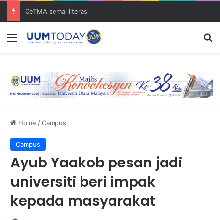
CeTMA semai literasi kewangan kanak-kanak melalui pertandingan mewarna
Menu
S
Home
/
Campus
Campus
Ayub Yaakob pesan jadi
universiti beri impak
kepada masyarakat