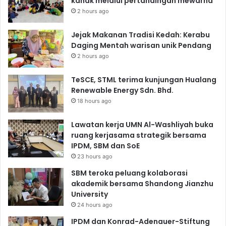
kanak melalui pertandingan mewarna
2 hours ago
Jejak Makanan Tradisi Kedah: Kerabu
Daging Mentah warisan unik Pendang
2 hours ago
TeSCE, STML terima kunjungan Hualang
Renewable Energy Sdn. Bhd.
18 hours ago
Lawatan kerja UMN Al-Washliyah buka
ruang kerjasama strategik bersama
IPDM, SBM dan SoE
23 hours ago
SBM teroka peluang kolaborasi
akademik bersama Shandong Jianzhu
University
24 hours ago
IPDM dan Konrad-Adenauer-Stiftung