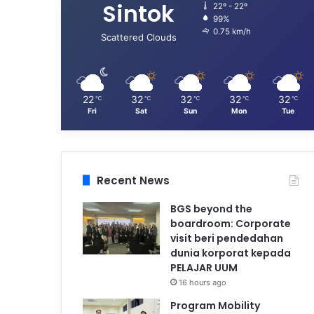
Sintok
22º - 22º
99%
0.75 km/h
Scattered Clouds
22
32
32
32
32
℃
℃
℃
℃
℃
Fri
Sat
Sun
Mon
Tue
Recent News
BGS beyond the
boardroom: Corporate
visit beri pendedahan
dunia korporat kepada
PELAJAR UUM
16 hours ago
Program Mobility