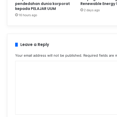
pendedahan dunia korporat
Renewable Energy 
kepada PELAJAR UUM
2 days ago
16 hours ago
Leave a Reply
Your email address will not be published.
Required fields are
C
o
m
m
e
n
t