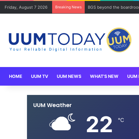
Friday, August 7 2026
Breaking News
BGS beyond the boardroom
HOME
UUM TV
UUM NEWS
WHAT’S NEW
UUM 
UUM Weather
22
℃