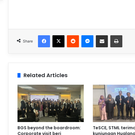
Facebook
X
Reddit
Messenger
Share via Email
Print
Share
Related Articles
BGS beyond the boardroom:
TeSCE, STML terim
Corporate visit beri
kunjungan Hualan