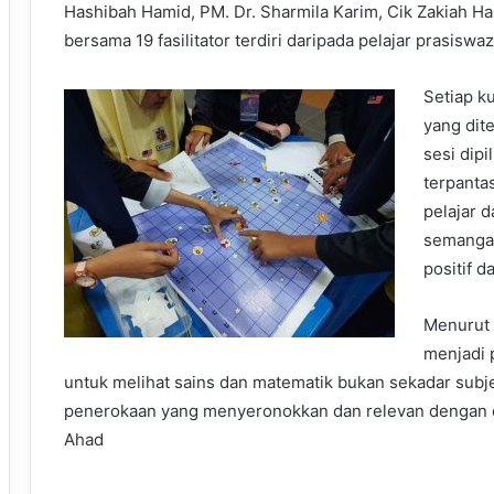
Hashibah Hamid, PM. Dr. Sharmila Karim, Cik Zakiah 
bersama 19 fasilitator terdiri daripada pelajar prasis
Setiap k
yang dit
sesi dip
terpanta
pelajar 
semangat
positif 
Menurut 
menjadi 
untuk melihat sains dan matematik bukan sekadar subje
penerokaan yang menyeronokkan dan relevan dengan d
Ahad