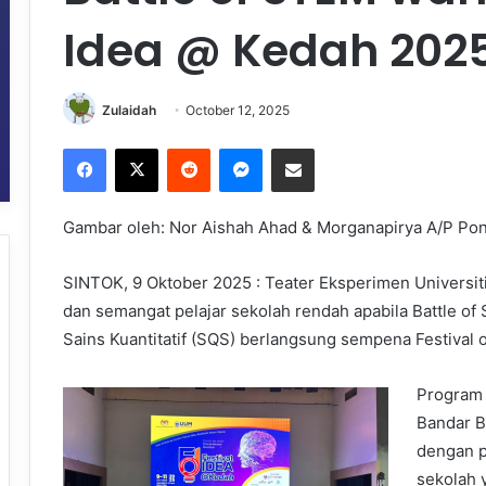
Idea @ Kedah 202
Zulaidah
October 12, 2025
Facebook
X
Reddit
Messenger
Share via Email
Gambar oleh: Nor Aishah Ahad & Morganapirya A/P Pon
SINTOK, 9 Oktober 2025 : Teater Eksperimen Universit
dan semangat pelajar sekolah rendah apabila Battle of 
Sains Kuantitatif (SQS) berlangsung sempena Festival 
Program 
Bandar B
dengan p
sekolah 