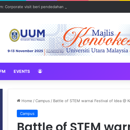
: Corporate visit beri pendedahan dunia korporat kepada PELAJAR U
FM
EVENTS
Home
/
Campus
/
Battle of STEM warnai Festival of Idea @
Campus
Battle of STEM warn