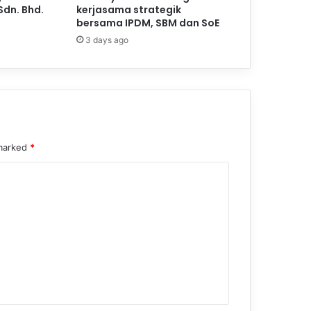
Sdn. Bhd.
kerjasama strategik
bersama IPDM, SBM dan SoE
3 days ago
 marked
*