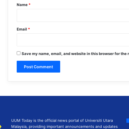
*
Name
*
Email
*
Save my name, email, and website in this browser for the 
UUM Today is the official news portal of Universiti Utara
Malaysia, providing important announcements and updates