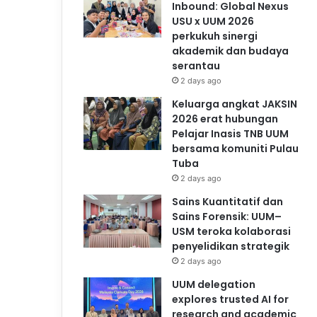
Inbound: Global Nexus
USU x UUM 2026
perkukuh sinergi
akademik dan budaya
serantau
2 days ago
Keluarga angkat JAKSIN
2026 erat hubungan
Pelajar Inasis TNB UUM
bersama komuniti Pulau
Tuba
2 days ago
Sains Kuantitatif dan
Sains Forensik: UUM–
USM teroka kolaborasi
penyelidikan strategik
2 days ago
UUM delegation
explores trusted AI for
research and academic