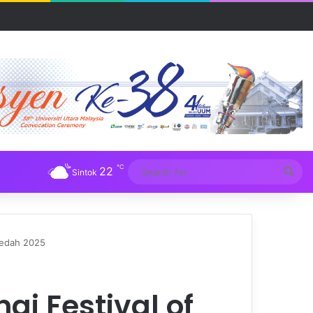
UM
℃
22
Sea
Sintok
for
 Kedah 2025
ai Festival of