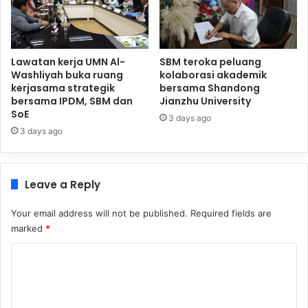
Lawatan kerja UMN Al-
SBM teroka peluang
Washliyah buka ruang
kolaborasi akademik
kerjasama strategik
bersama Shandong
bersama IPDM, SBM dan
Jianzhu University
SoE
3 days ago
3 days ago
Leave a Reply
Your email address will not be published.
Required fields are
marked
*
C
o
m