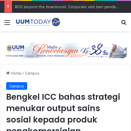
BGS beyond the boardroom: Corporate visit beri pendedahan dunia korporat kepada PELAJAR UUM
Menu
S
Home
/
Campus
Campus
Bengkel ICC bahas strategi
menukar output sains
sosial kepada produk