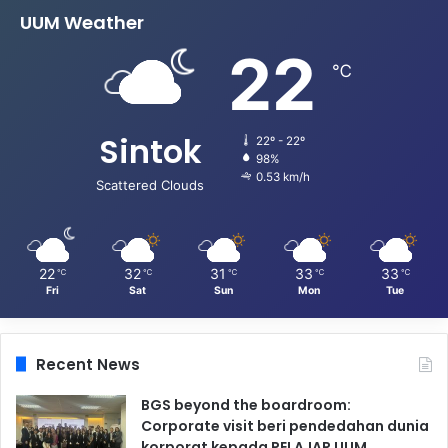
UUM Weather
22
℃
Sintok
22º - 22º
98%
0.53 km/h
Scattered Clouds
22
32
31
33
33
℃
℃
℃
℃
℃
Fri
Sat
Sun
Mon
Tue
Recent News
BGS beyond the boardroom:
Corporate visit beri pendedahan dunia
korporat kepada PELAJAR UUM