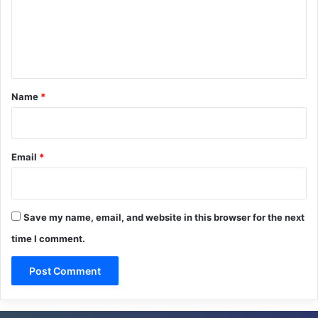
m
e
n
t
*
Name
*
Email
*
Save my name, email, and website in this browser for the next
time I comment.