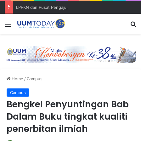
LPPKN dan Pusat Pengajian Kerajaan (SoG) bincang pembentukan ‘Policy Brief’
Menu
S
Home
/
Campus
Campus
Bengkel Penyuntingan Bab
Dalam Buku tingkat kualiti
penerbitan ilmiah