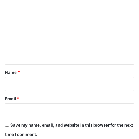
C
o
m
m
e
n
t
*
Name
*
Email
*
Save my name, email, and website in this browser for the next
time I comment.