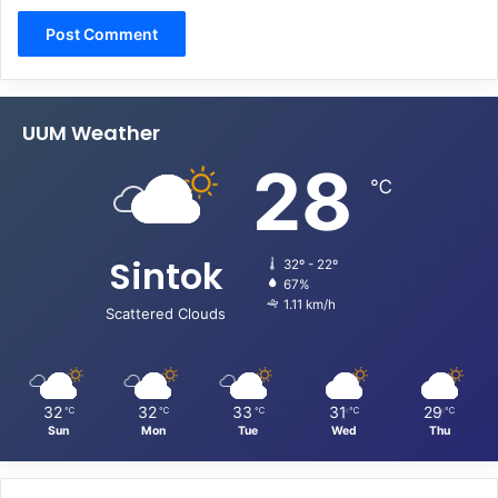
UUM Weather
28
℃
Sintok
32º - 22º
67%
1.11 km/h
Scattered Clouds
32
32
33
31
29
℃
℃
℃
℃
℃
Sun
Mon
Tue
Wed
Thu