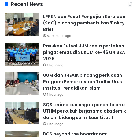
Recent News
LPPKN dan Pusat Pengajian Kerajaan
(SoG) bincang pembentukan ‘Policy
Brief’
57 minutes ago
Pasukan Futsal UUM sedia pertahan
pingat emas di SUKUM Ke-46 UNISZA
2026
1 hour ago
UUM dan JHEAIK bincang perluasan
Program Pemerkasaan Tadbir Urus
Institusi Pendidikan Islam
1 hour ago
SQS terima kunjungan penanda aras
UTHM perkukuh kerjasama akademik
dalam bidang sains kuantitatif
1 hour ago
BGS beyond the boardroom: