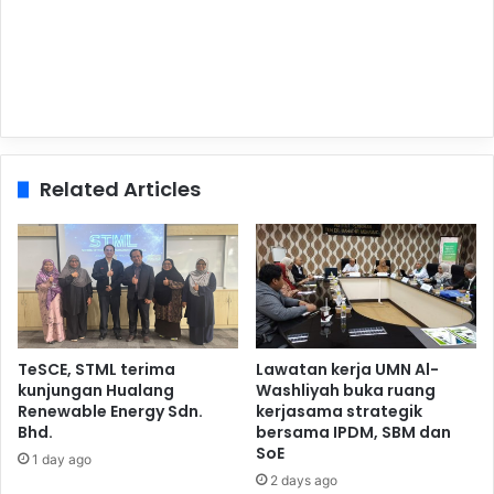
Related Articles
TeSCE, STML terima
Lawatan kerja UMN Al-
kunjungan Hualang
Washliyah buka ruang
Renewable Energy Sdn.
kerjasama strategik
Bhd.
bersama IPDM, SBM dan
SoE
1 day ago
2 days ago