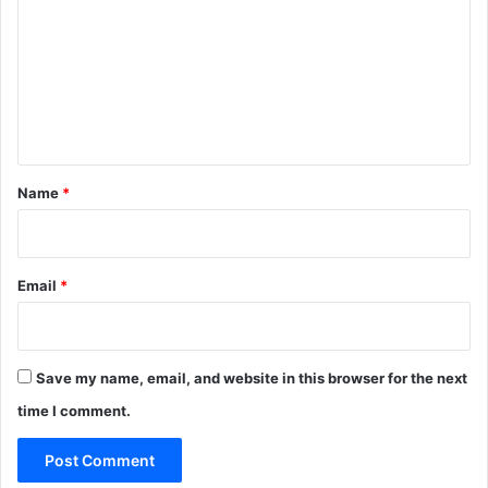
m
m
e
n
t
*
Name
*
Email
*
Save my name, email, and website in this browser for the next
time I comment.