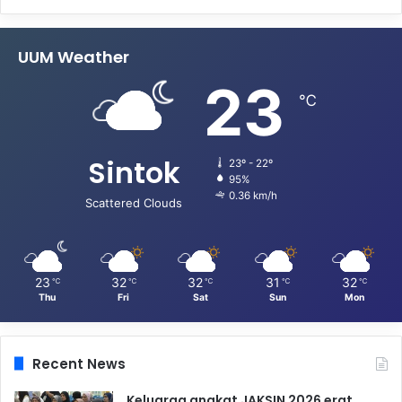
UUM Weather
23
℃
Sintok
23º - 22º
95%
0.36 km/h
Scattered Clouds
23
32
32
31
32
℃
℃
℃
℃
℃
Thu
Fri
Sat
Sun
Mon
Recent News
Keluarga angkat JAKSIN 2026 erat