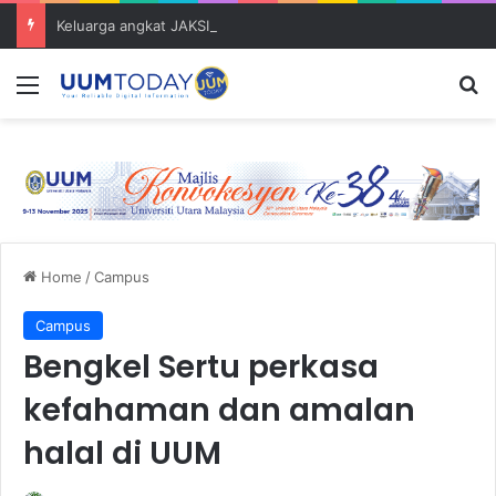
Keluarga angkat JAKSIN 2026 erat hubungan Pelajar Inasis TNB UUM bersama komuniti Pulau Tuba
Menu
S
Home
/
Campus
Campus
Bengkel Sertu perkasa
kefahaman dan amalan
halal di UUM