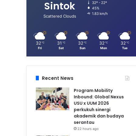
Sintok
32º - 22º
45%
1.83 km/h
Scattered Clouds
32
31
32
32
32
℃
℃
℃
℃
℃
Fri
Sat
Sun
Mon
Tue
Recent News
Program Mobility
Inbound: Global Nexus
USU x UUM 2026
perkukuh sinergi
akademik dan budaya
serantau
22 hours ago