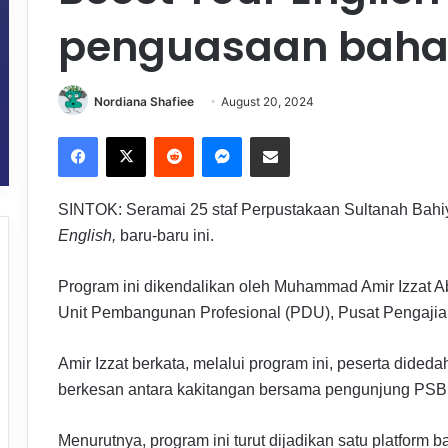
penguasaan bahas
Nordiana Shafiee
August 20, 2024
Facebook
X
Reddit
Messenger
Share via Email
SINTOK: Seramai 25 staf Perpustakaan Sultanah Bahi
English,
baru-baru ini.
Program ini dikendalikan oleh Muhammad Amir Izzat 
Unit Pembangunan Profesional (PDU), Pusat Pengaji
Amir Izzat berkata, melalui program ini, peserta dide
berkesan antara kakitangan bersama pengunjung PSB
Menurutnya, program ini turut dijadikan satu platform