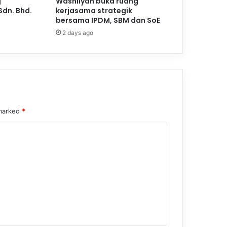
g
Washliyah buka ruang
Sdn. Bhd.
kerjasama strategik
bersama IPDM, SBM dan SoE
2 days ago
 marked
*