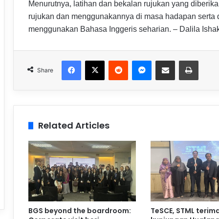
Menurutnya, latihan dan bekalan rujukan yang diber
rujukan dan menggunakannya di masa hadapan serta d
menggunakan Bahasa Inggeris seharian. – Dalila Isha
Facebook
X
Reddit
Messenger
Share via Email
Print
Share
Related Articles
BGS beyond the boardroom:
TeSCE, STML terim