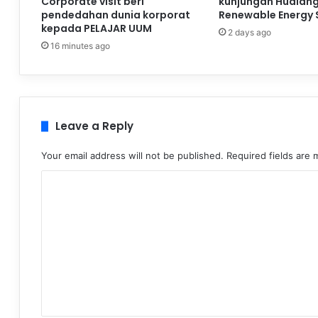
Corporate visit beri
kunjungan Hualan
pendedahan dunia korporat
Renewable Energy 
kepada PELAJAR UUM
2 days ago
16 minutes ago
Leave a Reply
Your email address will not be published.
Required fields are
C
o
m
m
e
n
t