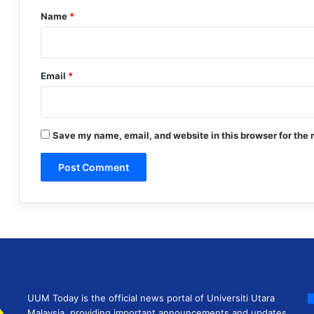
*
Name
*
Email
*
Save my name, email, and website in this browser for the 
UUM Today is the official news portal of Universiti Utara
Malaysia, providing important announcements and updates