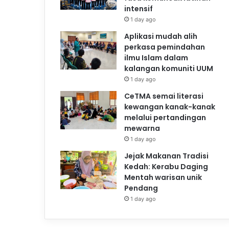
intensif
1 day ago
Aplikasi mudah alih
perkasa pemindahan
ilmu Islam dalam
kalangan komuniti UUM
1 day ago
CeTMA semai literasi
kewangan kanak-kanak
melalui pertandingan
mewarna
1 day ago
Jejak Makanan Tradisi
Kedah: Kerabu Daging
Mentah warisan unik
Pendang
1 day ago