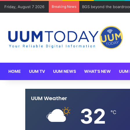
Friday, August 7 2026
Breaking News
BGS beyond the boardroom
HOME
UUM TV
UUM NEWS
WHAT’S NEW
UUM 
UUM Weather
32
℃