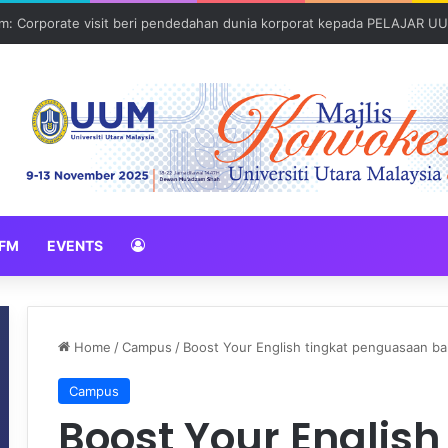
: Corporate visit beri pendedahan dunia korporat kepada PELAJAR U
FM
EVENTS
Home
/
Campus
/
Boost Your English tingkat penguasaan ba
Campus
Boost Your English