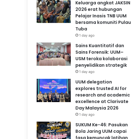
Keluarga angkat JAKSIN
2026 erat hubungan
Pelajar Inasis TNB UUM
bersama komuniti Pulau
Tuba
1 day ago
Sains Kuantitatif dan
Sains Forensik: UUM–
USM teroka kolaborasi
penyelidikan strategik
1 day ago
UUM delegation
explores trusted AI for
research and academic
excellence at Clarivate
Day Malaysia 2026
1 day ago
SUKUM Ke-46: Pasukan
Bola Jaring UUM capai
fasa kemuncak latihan