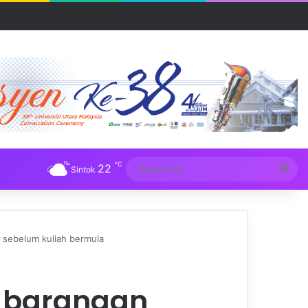
R UUM
℃
22
Sea
Sintok
for
 sebelum kuliah bermula
 barangan