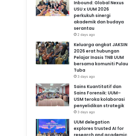
Inbound: Global Nexus
USU x UUM 2026
perkukuh sinergi
akademik dan budaya
serantau
2 days ago
Keluarga angkat JAKSIN
2026 erat hubungan
Pelajar Inasis TNB UUM
bersama komuniti Pulau
Tuba
3 days ago
Sains Kuantitatif dan
Sains Forensik: UUM–
USM teroka kolaborasi
penyelidikan strategik
3 days ago
UUM delegation
explores trusted AI for
research and academic