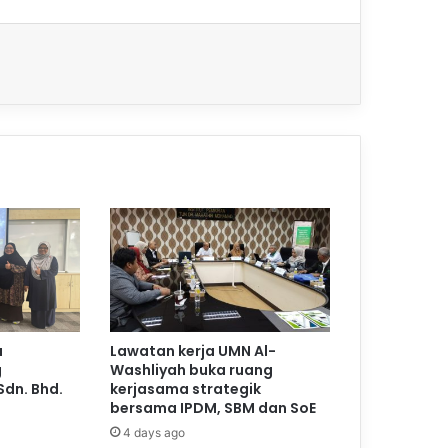
a
Lawatan kerja UMN Al-
g
Washliyah buka ruang
Sdn. Bhd.
kerjasama strategik
bersama IPDM, SBM dan SoE
4 days ago