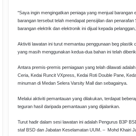
“Saya ingin mengingatkan peniaga yang menjual barangan e
barangan tersebut telah mendapat pensijilan dan penaraf
barangan elektrik dan elektronik ini dijual kepada pelanggan
Aktiviti lawatan ini turut memantau penggunaan beg plasti
yang masih menggunakan kedua-dua bahan ini telah diberika
A
ntara premis-premis perniagaan yang telah dilawati adal
Ceria, Kedai Runcit VXpress, Kedai Roti Double Pane, Ked
minuman di Medan Selera Varsity Mall dan sebagainya.
Melalui aktiviti pemantauan yang dilakukan, terdapat bebera
teguran hasil daripada pemantauan yang dijalankan.
Turut hadir dalam sesi lawatan ini adalah Pengurus B3P 
staf BSD dan Jabatan Keselamatan UUM. – Mohd Khairi Ja