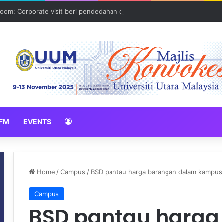
oom: Corporate visit beri pendedahan dunia korporat kepada PELAJA
FM
EVENTS
Home
/
Campus
/
BSD pantau harga barangan dalam kampus
Campus
BSD pantau harga