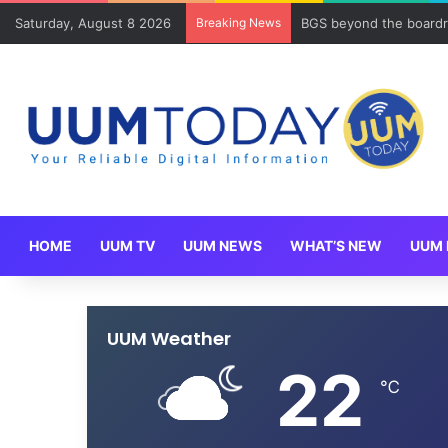
Saturday, August 8 2026
Breaking News
BGS beyond the boardr
HOME
UUM TV
UUM NEWS
WHAT’S NEW
UUM 
UUM Weather
22
℃