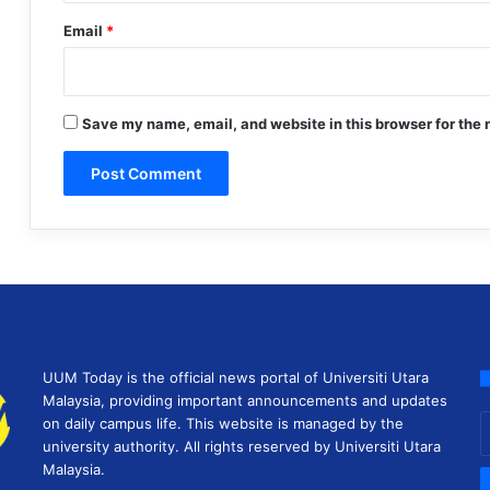
Email
*
Save my name, email, and website in this browser for the 
UUM Today is the official news portal of Universiti Utara
Malaysia, providing important announcements and updates
E
on daily campus life. This website is managed by the
y
university authority. All rights reserved by Universiti Utara
E
Malaysia.