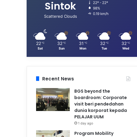
Sintok
22º - 22º
98%
0.19 km/h
Scattered Clouds
22
32
31
32
32
℃
℃
℃
℃
℃
Sat
Sun
Mon
Tue
Wed
Recent News
BGS beyond the
boardroom: Corporate
visit beri pendedahan
dunia korporat kepada
PELAJAR UUM
1 day ago
Program Mobility