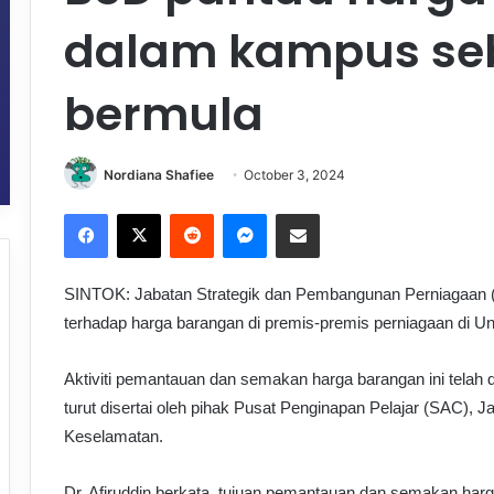
dalam kampus seb
bermula
Nordiana Shafiee
October 3, 2024
Facebook
X
Reddit
Messenger
Share via Email
SINTOK: Jabatan Strategik dan Pembangunan Perniagaan (B
terhadap harga barangan di premis-premis perniagaan di Univ
Aktiviti pemantauan dan semakan harga barangan ini telah d
turut disertai oleh pihak Pusat Penginapan Pelajar (SAC), 
Keselamatan.
Dr. Afiruddin berkata, tujuan pemantauan dan semakan harg