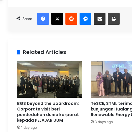
Facebook
X
Reddit
Messenger
Share via Email
Print
Share
Related Articles
BGS beyond the boardroom:
TeSCE, STML terim
Corporate visit beri
kunjungan Hualan
pendedahan dunia korporat
Renewable Energy 
kepada PELAJAR UUM
3 days ago
1 day ago