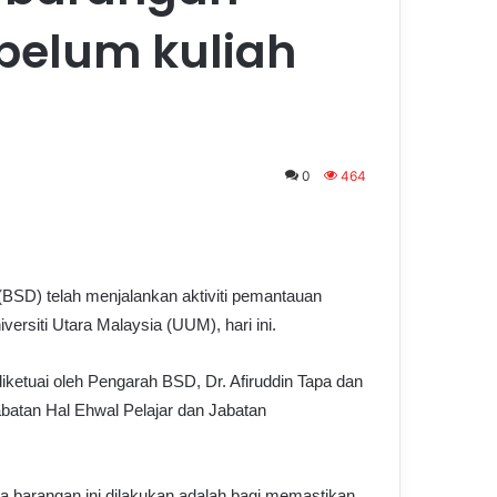
elum kuliah
0
464
SD) telah menjalankan aktiviti pemantauan
ersiti Utara Malaysia (UUM), hari ini.
iketuai oleh Pengarah BSD, Dr. Afiruddin Tapa dan
Jabatan Hal Ehwal Pelajar dan Jabatan
a barangan ini dilakukan adalah bagi memastikan