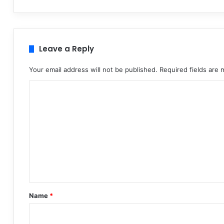
Leave a Reply
Your email address will not be published.
Required fields are
C
o
m
m
e
n
t
*
Name
*