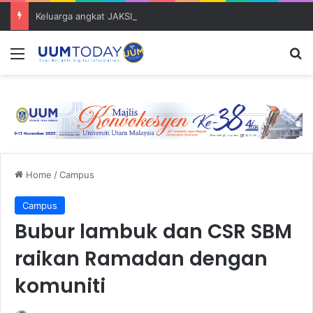
Keluarga angkat JAKSIN 2026 erat hubungan Pelajar Inasis TNB UUM bersama komuniti Pulau Tuba
Menu
S
Home
/
Campus
Campus
Bubur lambuk dan CSR SBM
raikan Ramadan dengan
komuniti