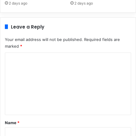
2 days ago
2 days ago
Leave a Reply
Your email address will not be published.
Required fields are
marked
*
C
o
m
m
e
n
t
*
Name
*