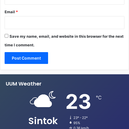
Email
*
Save my name, email, and website in this browser for the next
time I comment.
UUM Weather
23
℃
Sintok
23º - 22º
95%
0.36 km/h