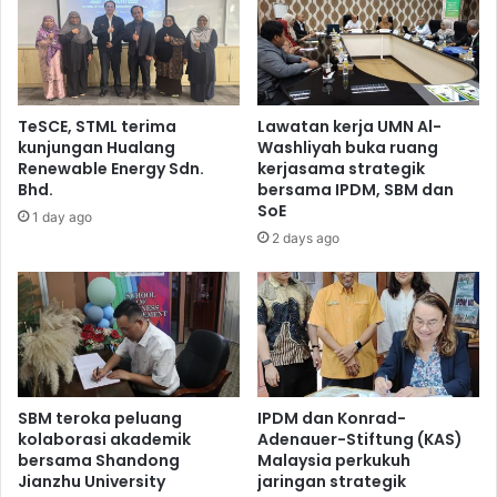
TeSCE, STML terima
Lawatan kerja UMN Al-
kunjungan Hualang
Washliyah buka ruang
Renewable Energy Sdn.
kerjasama strategik
Bhd.
bersama IPDM, SBM dan
SoE
1 day ago
2 days ago
SBM teroka peluang
IPDM dan Konrad-
kolaborasi akademik
Adenauer-Stiftung (KAS)
bersama Shandong
Malaysia perkukuh
Jianzhu University
jaringan strategik