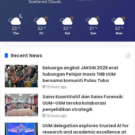
Scattered Clouds
23
32
32
31
32
℃
℃
℃
℃
℃
Thu
Fri
Sat
Sun
Mon
Recent News
Keluarga angkat JAKSIN 2026 erat
hubungan Pelajar Inasis TNB UUM
bersama komuniti Pulau Tuba
13 hours ago
Sains Kuantitatif dan Sains Forensik:
UUM–USM teroka kolaborasi
penyelidikan strategik
13 hours ago
UUM delegation explores trusted AI for
research and academic excellence at