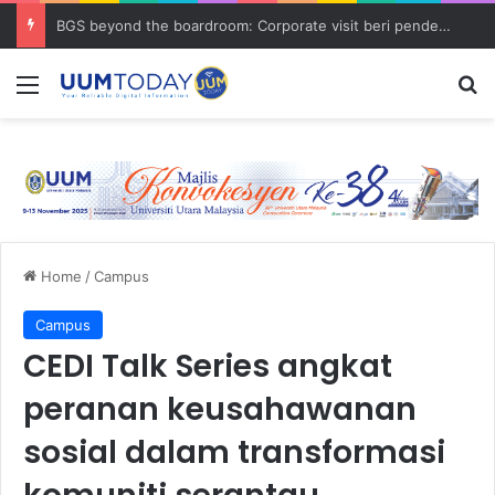
BGS beyond the boardroom: Corporate visit beri pendedahan dunia korporat kepada PELAJAR UUM
Menu
S
Home
/
Campus
Campus
CEDI Talk Series angkat
peranan keusahawanan
sosial dalam transformasi