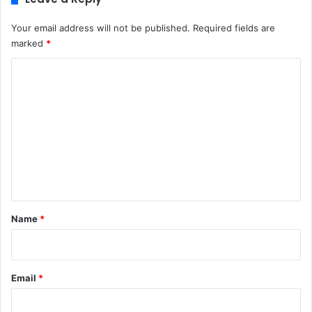
Your email address will not be published.
Required fields are
marked
*
C
o
m
m
e
n
t
*
Name
*
Email
*