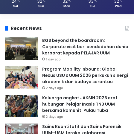
24
32
32
33
32
℃
℃
℃
℃
℃
Sat
Sun
Mon
Tue
Wed
Recent News
BGS beyond the boardroom:
Corporate visit beri pendedahan dunia
korporat kepada PELAJAR UUM
1 day ago
Program Mobility Inbound: Global
Nexus USU x UUM 2026 perkukuh sinergi
akademik dan budaya serantau
2 days ago
Keluarga angkat JAKSIN 2026 erat
hubungan Pelajar Inasis TNB UUM
bersama komuniti Pulau Tuba
2 days ago
Sains Kuantitatif dan Sains Forensik:
UUM–USM teroka kolaborasi