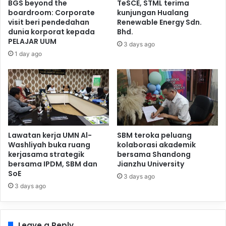
BGS beyond the
TeSCE, STML terima
boardroom: Corporate
kunjungan Hualang
visit beri pendedahan
Renewable Energy Sdn.
dunia korporat kepada
Bhd.
PELAJAR UUM
3 days ago
1 day ago
Lawatan kerja UMN Al-
SBM teroka peluang
Washliyah buka ruang
kolaborasi akademik
kerjasama strategik
bersama Shandong
bersama IPDM, SBM dan
Jianzhu University
SoE
3 days ago
3 days ago
Leave a Reply