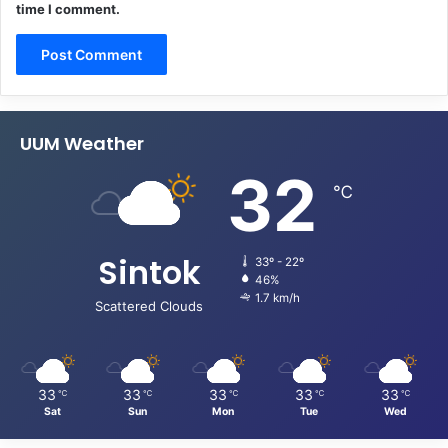
time I comment.
UUM Weather
32
℃
Sintok
33º - 22º
46%
1.7 km/h
Scattered Clouds
33
33
33
33
33
℃
℃
℃
℃
℃
Sat
Sun
Mon
Tue
Wed