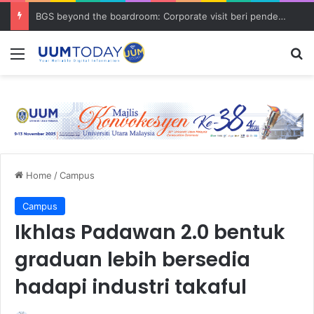
BGS beyond the boardroom: Corporate visit beri pendedahan dunia korporat kepada PELAJAR UUM
Menu
S
Home
/
Campus
Campus
Ikhlas Padawan 2.0 bentuk
graduan lebih bersedia
hadapi industri takaful