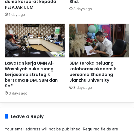
dunia korporat kepada
Bhd.
PELAJAR UUM
3 days ago
1 day ago
Lawatan kerja UMN Al-
SBM teroka peluang
Washliyah buka ruang
kolaborasi akademik
kerjasama strategik
bersama Shandong
bersama IPDM, SBM dan
Jianzhu University
SoE
3 days ago
3 days ago
Leave a Reply
Your email address will not be published.
Required fields are