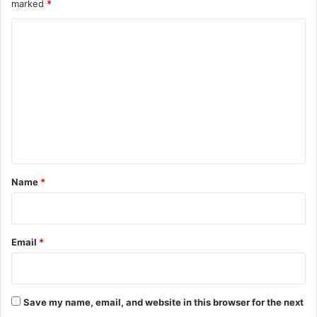
marked
*
C
o
m
m
e
n
t
*
Name
*
Email
*
Save my name, email, and website in this browser for the next