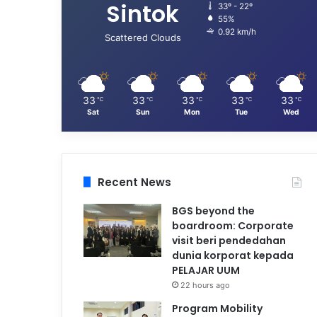
Sintok
33º - 22º
55%
0.92 km/h
Scattered Clouds
33
33
33
33
33
℃
℃
℃
℃
℃
Sat
Sun
Mon
Tue
Wed
Recent News
BGS beyond the
boardroom: Corporate
visit beri pendedahan
dunia korporat kepada
PELAJAR UUM
22 hours ago
Program Mobility