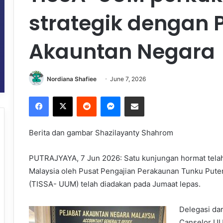
strategik dengan 
Akauntan Negara
Nordiana Shafiee
June 7, 2026
Facebook
X
Reddit
Messenger
Share via Email
Berita dan gambar Shazilayanty Shahrom
PUTRAJYAYA, 7 Jun 2026: Satu kunjungan hormat telah
Malaysia oleh Pusat Pengajian Perakaunan Tunku Puteri 
(TISSA- UUM) telah diadakan pada Jumaat lepas.
Delegasi da
Canselor UU