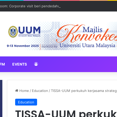
oom: Corporate visit beri pendedahan dunia korporat kepada PELAJA
FM
EVENTS
Home
/
Education
/
TISSA-UUM perkukuh kerjasama strateg
Education
TISSA-UUM perkuk