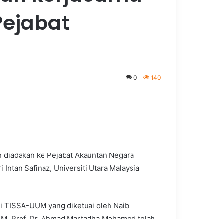
Pejabat
0
140
 diadakan ke Pejabat Akauntan Negara
Intan Safinaz, Universiti Utara Malaysia
ri TISSA-UUM yang diketuai oleh Naib
M, Prof. Dr. Ahmad Martadha Mohamed telah