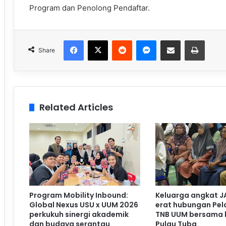
Program dan Penolong Pendaftar.
Facebook
X
Reddit
Messenger
Share via Email
Print
Share
Related Articles
Program Mobility Inbound:
Keluarga angkat J
Global Nexus USU x UUM 2026
erat hubungan Pela
perkukuh sinergi akademik
TNB UUM bersama 
dan budaya serantau
Pulau Tuba