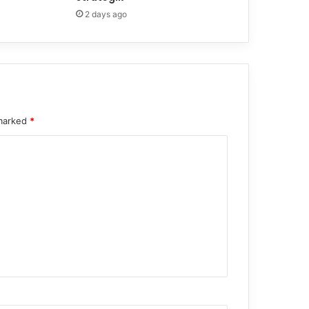
2 days ago
 marked
*