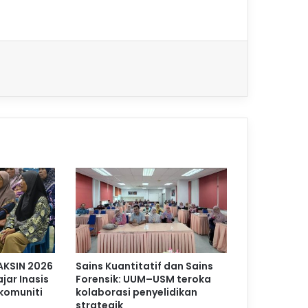
AKSIN 2026
Sains Kuantitatif dan Sains
jar Inasis
Forensik: UUM–USM teroka
komuniti
kolaborasi penyelidikan
strategik