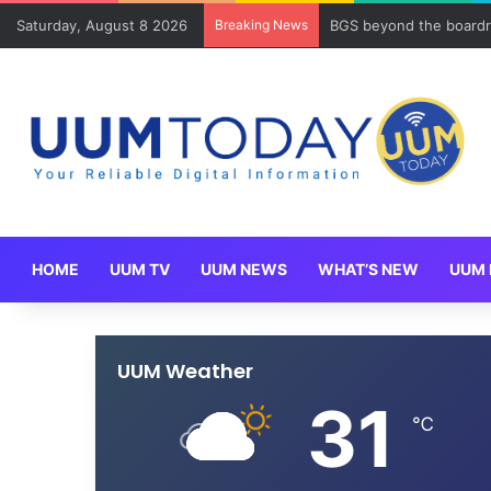
Saturday, August 8 2026
Breaking News
BGS beyond the boardr
HOME
UUM TV
UUM NEWS
WHAT’S NEW
UUM 
UUM Weather
31
℃