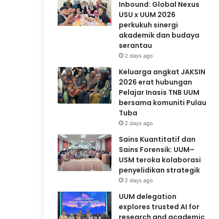
Inbound: Global Nexus
USU x UUM 2026
perkukuh sinergi
akademik dan budaya
serantau
2 days ago
Keluarga angkat JAKSIN
2026 erat hubungan
Pelajar Inasis TNB UUM
bersama komuniti Pulau
Tuba
2 days ago
Sains Kuantitatif dan
Sains Forensik: UUM–
USM teroka kolaborasi
penyelidikan strategik
2 days ago
UUM delegation
explores trusted AI for
research and academic