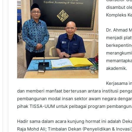
disambut ol
Kompleks Ke
Dr. Ahmad M
menjadi pla
berkepentin
merangkumi 
memantapkan
akademik.
Kerjasama i
dan memberi manfaat berterusan antara institusi pengaj
pembangunan modal insan sektor awam negara denga
pihak TISSA-UUM untuk pelbagai program pembangun
Hadir sama dalam acara kunjung hormat ini adalah Dek
Raja Mohd Ali; Timbalan Dekan (Penyelidikan & Inovasi)