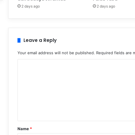
2 days ago
2 days ago
Leave a Reply
Your email address will not be published.
Required fields are
C
o
m
m
e
n
t
*
Name
*