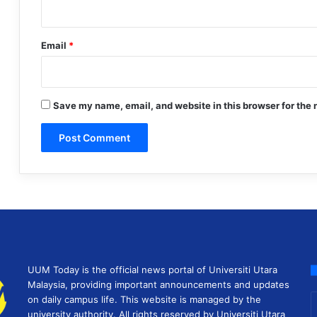
Email
*
Save my name, email, and website in this browser for the 
UUM Today is the official news portal of Universiti Utara
Malaysia, providing important announcements and updates
E
on daily campus life. This website is managed by the
y
university authority. All rights reserved by Universiti Utara