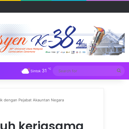
R UUM
℃
31
Sea
Sintok
for
ik dengan Pejabat Akauntan Negara
uh kerjasama