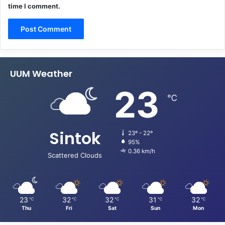
time I comment.
UUM Weather
23
℃
Sintok
23º - 22º
95%
0.36 km/h
Scattered Clouds
23
32
32
31
32
℃
℃
℃
℃
℃
Thu
Fri
Sat
Sun
Mon