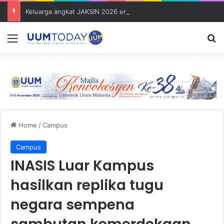
Keluarga angkat JAKSIN 2026 erat hubungan Pelajar Inasis TNB UUM bersama komuniti Pulau Tuba
Menu
S
Home
/
Campus
Campus
INASIS Luar Kampus
hasilkan replika tugu
negara sempena