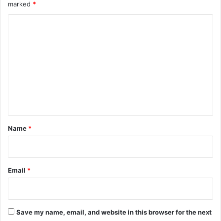
marked
*
C
o
m
m
e
n
t
*
Name
*
Email
*
Save my name, email, and website in this browser for the next