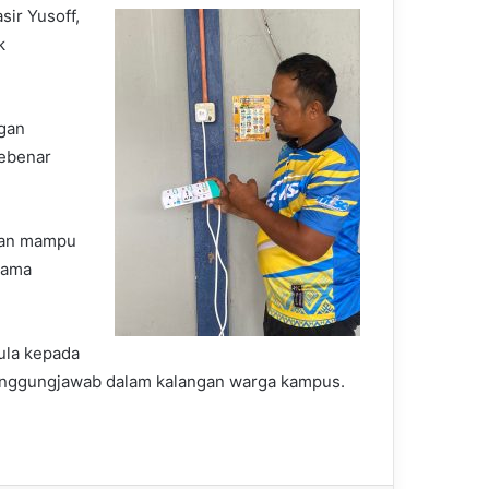
ir Yusoff,
k
ngan
sebenar
atan mampu
sama
mula kepada
anggungjawab dalam kalangan warga kampus.