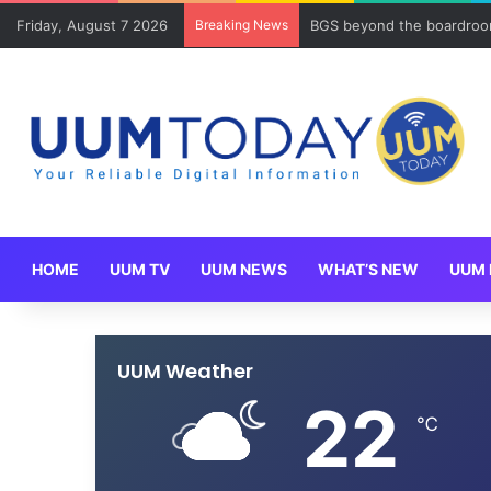
Friday, August 7 2026
Breaking News
BGS beyond the boardroom
HOME
UUM TV
UUM NEWS
WHAT’S NEW
UUM 
UUM Weather
22
℃