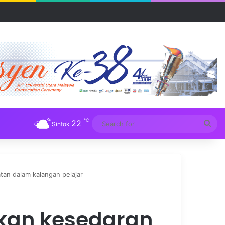
UM
℃
22
Sea
Sintok
for
an dalam kalangan pelajar
hkan kesedaran