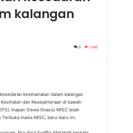
am kalangan
0
1,460
kesedaran keselamatan dalam kalangan
n, Kesihatan dan Kesejahteraan di bawah
), Inapan Siswa (Inasis) MISC telah
Terbuka Inasis MISC, baru-baru ini.
rogram, Nur Aina Syaffia Abd Hadi berkata,