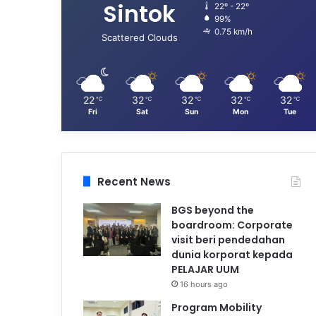
Sintok
22º - 22º
99%
0.75 km/h
Scattered Clouds
22
32
32
32
32
℃
℃
℃
℃
℃
Fri
Sat
Sun
Mon
Tue
Recent News
BGS beyond the
boardroom: Corporate
visit beri pendedahan
dunia korporat kepada
PELAJAR UUM
16 hours ago
Program Mobility