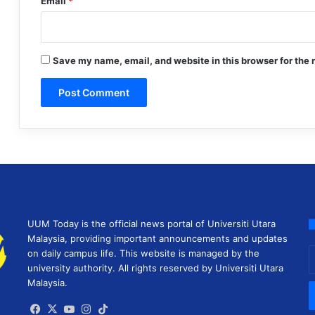
Email
*
Save my name, email, and website in this browser for the 
UUM Today is the official news portal of Universiti Utara
Malaysia, providing important announcements and updates
E
on daily campus life. This website is managed by the
y
university authority. All rights reserved by Universiti Utara
E
Malaysia.
a
Facebook
X
YouTube
Instagram
TikTok