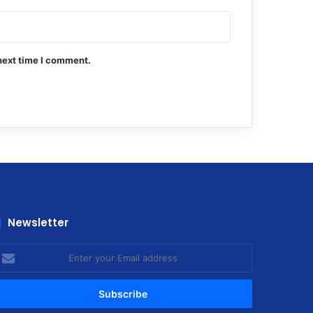
next time I comment.
Newsletter
nter
our
mail
ddress