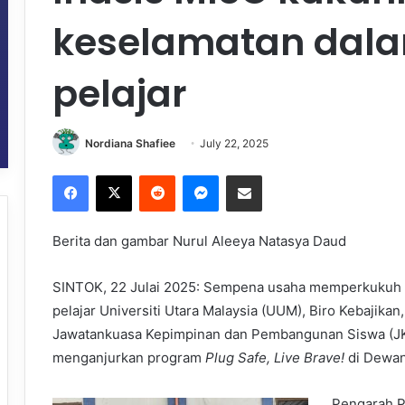
keselamatan dal
pelajar
Nordiana Shafiee
July 22, 2025
Facebook
X
Reddit
Messenger
Share via Email
Berita dan gambar Nurul Aleeya Natasya Daud
SINTOK, 22 Julai 2025: Sempena usaha memperkukuh 
pelajar Universiti Utara Malaysia (UUM), Biro Kebajika
Jawatankuasa Kepimpinan dan Pembangunan Siswa (JKPS
menganjurkan program
Plug Safe, Live Brave!
di Dewan 
Pengarah P