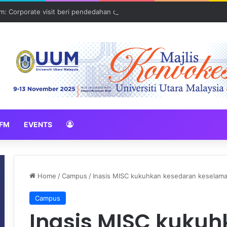
: Corporate visit beri pendedahan dunia korporat kepada PELAJAR U
FM
EVENTS
Home
/
Campus
/
Inasis MISC kukuhkan kesedaran keselamat
Campus
Inasis MISC kuku