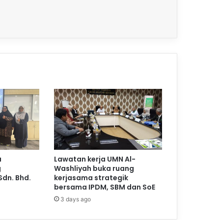
a
Lawatan kerja UMN Al-
g
Washliyah buka ruang
Sdn. Bhd.
kerjasama strategik
bersama IPDM, SBM dan SoE
3 days ago