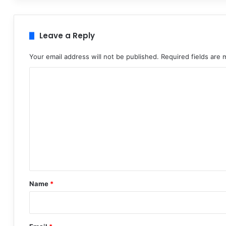
Leave a Reply
Your email address will not be published.
Required fields are
C
o
m
m
e
n
t
*
Name
*