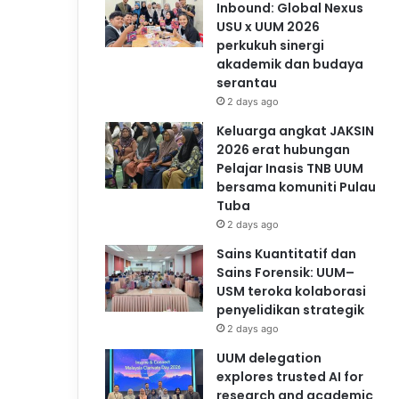
Inbound: Global Nexus
USU x UUM 2026
perkukuh sinergi
akademik dan budaya
serantau
2 days ago
Keluarga angkat JAKSIN
2026 erat hubungan
Pelajar Inasis TNB UUM
bersama komuniti Pulau
Tuba
2 days ago
Sains Kuantitatif dan
Sains Forensik: UUM–
USM teroka kolaborasi
penyelidikan strategik
2 days ago
UUM delegation
explores trusted AI for
research and academic