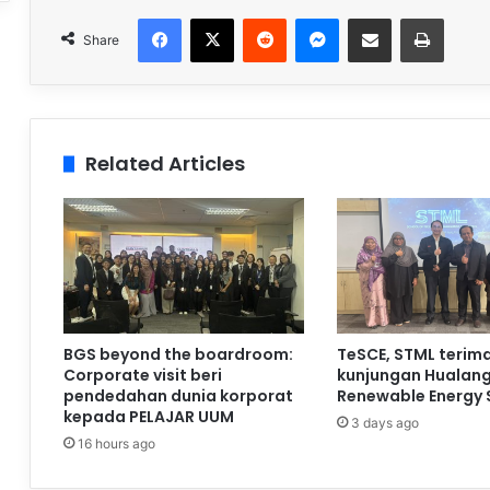
Facebook
X
Reddit
Messenger
Share via Email
Print
Share
Related Articles
BGS beyond the boardroom:
TeSCE, STML terim
Corporate visit beri
kunjungan Hualan
pendedahan dunia korporat
Renewable Energy 
kepada PELAJAR UUM
3 days ago
16 hours ago