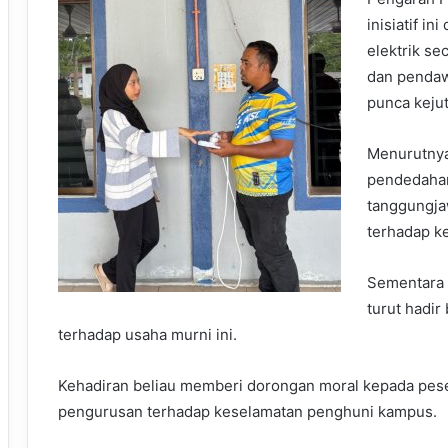
inisiatif 
elektrik se
dan pendawa
punca kejut
Menurutnya
pendedahan
tanggungja
terhadap ke
Sementara i
turut hadir
terhadap usaha murni ini.
Kehadiran beliau memberi dorongan moral kepada pes
pengurusan terhadap keselamatan penghuni kampus.