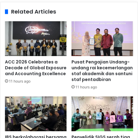
Related Articles
ACC 2026 Celebrates a
Pusat Pengajian Undang-
Decade of Global Exposure
undang rai kecemerlangan
and Accounting Excellence
staf akademik dan santuni
staf pentadbiran
11 hours ago
11 hours ago
IBS berkolaborasi bersama
Penyelidik SIGS serah tiga