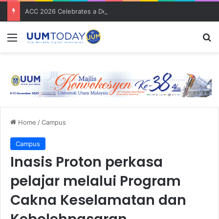
ACC 2026 Celebrates a Decade of Global Exposure and Accounting Excellence
Menu
S
Home
/
Campus
Campus
Inasis Proton perkasa
pelajar melalui Program
Cakna Keselamatan dan