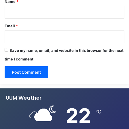
Name
*
Email
*
Save my name, email, and website in this browser for the next
time I comment.
UUM Weather
22
℃