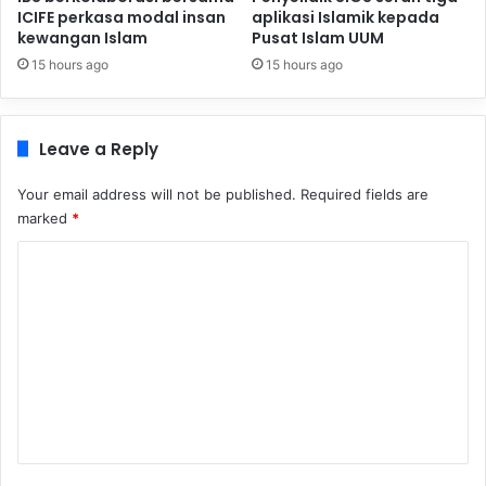
ICIFE perkasa modal insan
aplikasi Islamik kepada
kewangan Islam
Pusat Islam UUM
15 hours ago
15 hours ago
Leave a Reply
Your email address will not be published.
Required fields are
marked
*
C
o
m
m
e
n
t
*