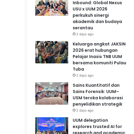
Inbound: Global Nexus
USU x UUM 2026
perkukuh sinergi
akademik dan budaya
serantau
2 days ago
Keluarga angkat JAKSIN
2026 erat hubungan
Pelajar Inasis TNB UUM
bersama komuniti Pulau
Tuba
2 days ago
Sains Kuantitatif dan
Sains Forensik: UUM–
USM teroka kolaborasi
penyelidikan strategik
2 days ago
UUM delegation
explores trusted AI for
research and academic