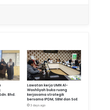
a
Lawatan kerja UMN Al-
g
Washliyah buka ruang
Sdn. Bhd.
kerjasama strategik
bersama IPDM, SBM dan SoE
3 days ago