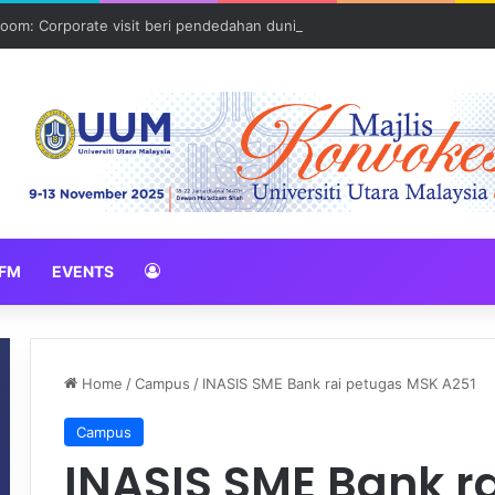
oom: Corporate visit beri pendedahan dunia korporat kepada PELAJA
FM
EVENTS
Home
/
Campus
/
INASIS SME Bank rai petugas MSK A251
Campus
INASIS SME Bank r