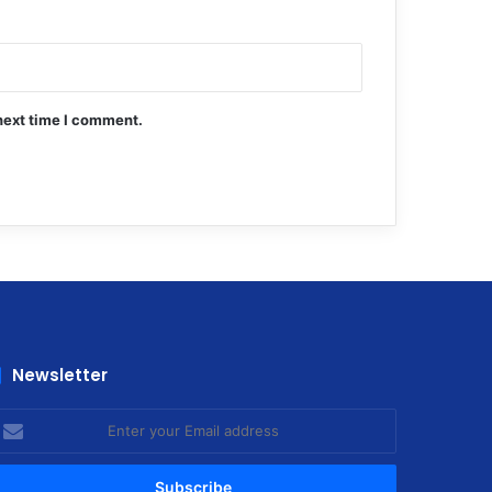
next time I comment.
Newsletter
nter
our
mail
ddress