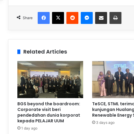
Facebook
X
Reddit
Messenger
Share via Email
Print
Share
Related Articles
BGS beyond the boardroom:
TeSCE, STML terim
Corporate visit beri
kunjungan Hualan
pendedahan dunia korporat
Renewable Energy 
kepada PELAJAR UUM
3 days ago
1 day ago