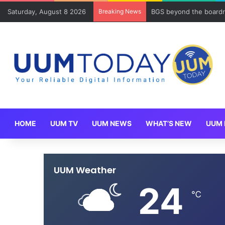
Saturday, August 8 2026
Breaking News
BGS beyond the boardr
HOME
UUM TV
UUM NEWS
WHAT’S NEW
UUM 
UUM Weather
24
℃