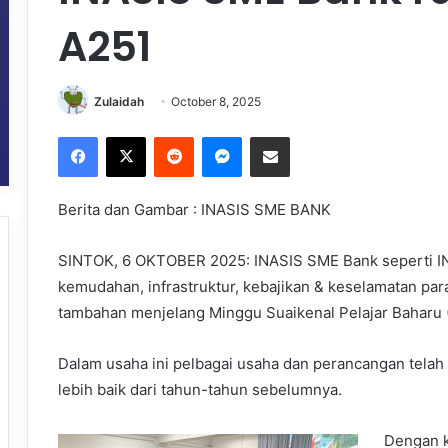
A251
Zulaidah
October 8, 2025
Facebook
X
Reddit
Messenger
Share via Email
Berita dan Gambar : INASIS SME BANK
SINTOK, 6 OKTOBER 2025: INASIS SME Bank seperti IN
kemudahan, infrastruktur, kebajikan & keselamatan par
tambahan menjelang Minggu Suaikenal Pelajar Baharu
Dalam usaha ini pelbagai usaha dan perancangan tela
lebih baik dari tahun-tahun sebelumnya.
Dengan k