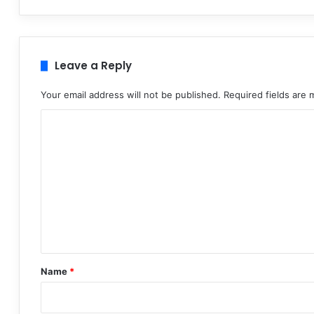
Leave a Reply
Your email address will not be published.
Required fields are
C
o
m
m
e
n
t
*
Name
*