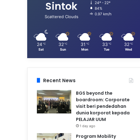
Sintok
24º - 22º
84%
0.97 km/h
Scattered Clouds
24
32
31
33
32
℃
℃
℃
℃
℃
Sat
Sun
Mon
Tue
Wed
Recent News
BGS beyond the
boardroom: Corporate
visit beri pendedahan
dunia korporat kepada
PELAJAR UUM
1 day ago
Program Mobility