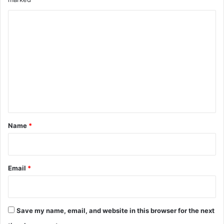
C
o
m
m
e
n
t
*
Name
*
Email
*
Save my name, email, and website in this browser for the next