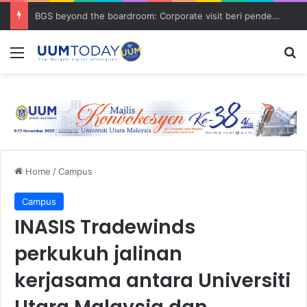
BGS beyond the boardroom: Corporate visit beri pendedahan dunia korporat kepada PELAJAR UUM
Menu
S
Home
/
Campus
Campus
INASIS Tradewinds
perkukuh jalinan
kerjasama antara Universiti