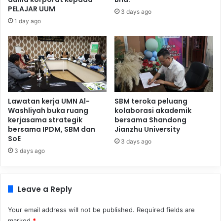
PELAJAR UUM
3 days ago
1 day ago
Lawatan kerja UMN Al-
SBM teroka peluang
Washliyah buka ruang
kolaborasi akademik
kerjasama strategik
bersama Shandong
bersama IPDM, SBM dan
Jianzhu University
SoE
3 days ago
3 days ago
Leave a Reply
Your email address will not be published.
Required fields are
marked
*