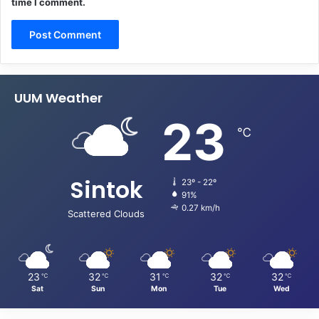
time I comment.
UUM Weather
23
℃
Sintok
23º - 22º
91%
0.27 km/h
Scattered Clouds
23
32
31
32
32
℃
℃
℃
℃
℃
Sat
Sun
Mon
Tue
Wed