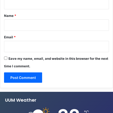
t
*
Name
*
Email
*
Save my name, email, and website in this browser for the next
time I comment.
UUM Weather
℃