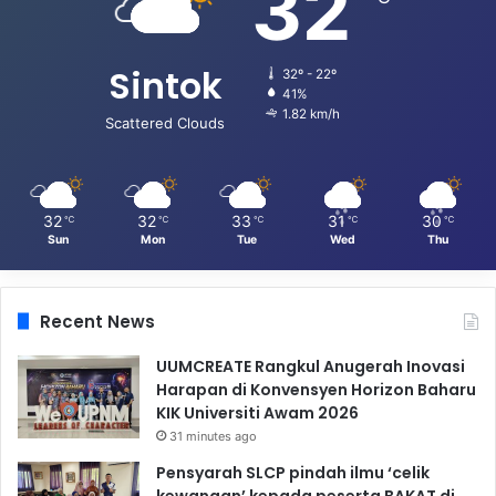
32
Sintok
32º - 22º
41%
1.82 km/h
Scattered Clouds
32
32
33
31
30
℃
℃
℃
℃
℃
Sun
Mon
Tue
Wed
Thu
Recent News
UUMCREATE Rangkul Anugerah Inovasi
Harapan di Konvensyen Horizon Baharu
KIK Universiti Awam 2026
31 minutes ago
Pensyarah SLCP pindah ilmu ‘celik
kewangan’ kepada peserta BAKAT di