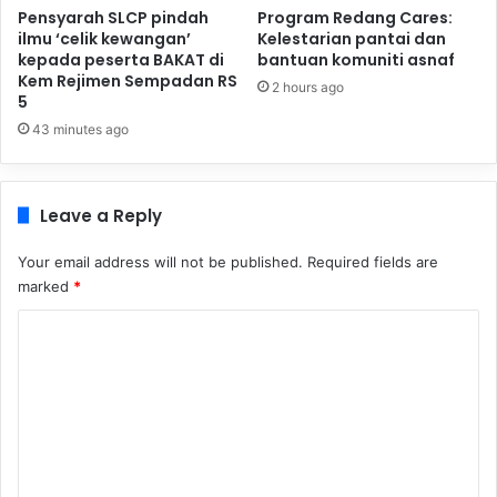
Pensyarah SLCP pindah
Program Redang Cares:
ilmu ‘celik kewangan’
Kelestarian pantai dan
kepada peserta BAKAT di
bantuan komuniti asnaf
Kem Rejimen Sempadan RS
2 hours ago
5
43 minutes ago
Leave a Reply
Your email address will not be published.
Required fields are
marked
*
C
o
m
m
e
n