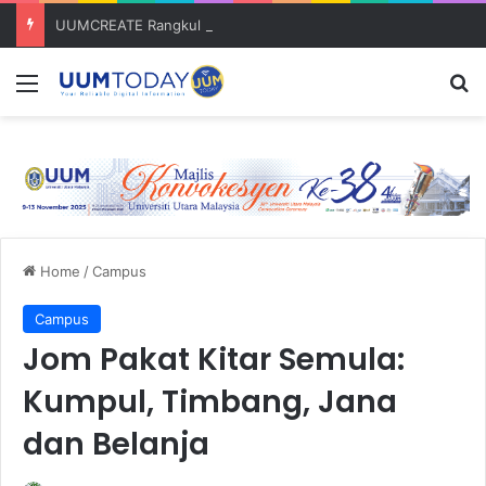
UUMCREATE Rangkul Anugerah Inovasi Harapan di Konvensyen Horizon Baharu KIK Universiti Awam 2026
Menu
S
Home
/
Campus
Campus
Jom Pakat Kitar Semula:
Kumpul, Timbang, Jana
dan Belanja