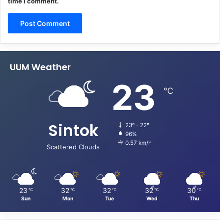
time I comment.
UUM Weather
23
℃
Sintok
23º - 22º
96%
0.57 km/h
Scattered Clouds
23
32
32
32
30
℃
℃
℃
℃
℃
Sun
Mon
Tue
Wed
Thu