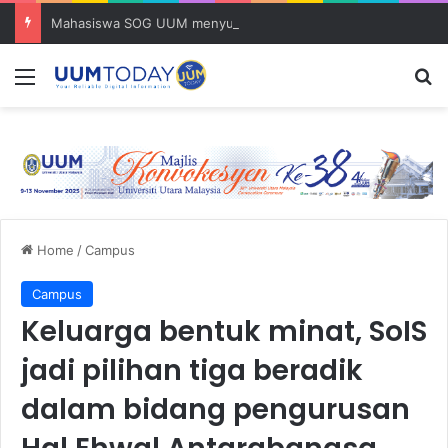
Mahasiswa SOG UUM menyulam kasih bersama komuniti orang asli
Menu
S
Home
/
Campus
Campus
Keluarga bentuk minat, SoIS
jadi pilihan tiga beradik
dalam bidang pengurusan