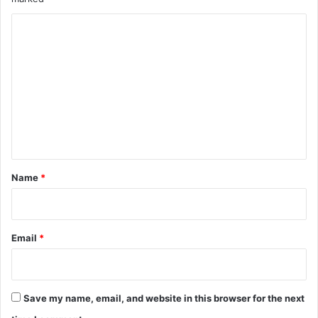
C
o
m
m
e
n
t
*
Name
*
Email
*
Save my name, email, and website in this browser for the next