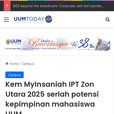
BGS beyond the boardroom: Corporate visit beri pendedahan dunia korporat kepada PELAJAR UUM
Menu
S
Home
/
Campus
Campus
Kem MyInsaniah IPT Zon
Utara 2025 serlah potensi
kepimpinan mahasiswa