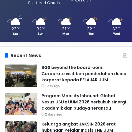
0.41 km/h
Scattered Clouds
23
32
31
32
32
℃
℃
℃
℃
℃
Sat
Sun
Mon
Tue
Wed
Recent News
BGS beyond the boardroom:
Corporate visit beri pendedahan dunia
korporat kepada PELAJAR UUM
1 day ago
Program Mobility Inbound: Global
Nexus USU x UUM 2026 perkukuh sinergi
akademik dan budaya serantau
2 days ago
Keluarga angkat JAKSIN 2026 erat
hubungan Pelajar Inasis TNB UUM