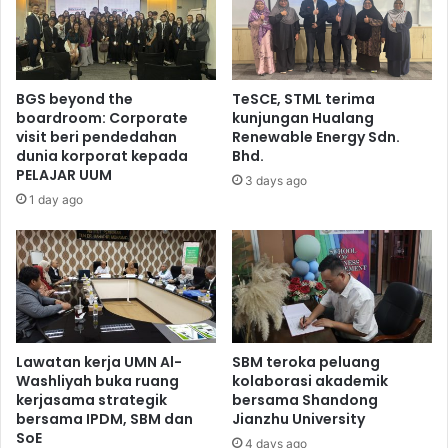
BGS beyond the
TeSCE, STML terima
boardroom: Corporate
kunjungan Hualang
visit beri pendedahan
Renewable Energy Sdn.
dunia korporat kepada
Bhd.
PELAJAR UUM
3 days ago
1 day ago
Lawatan kerja UMN Al-
SBM teroka peluang
Washliyah buka ruang
kolaborasi akademik
kerjasama strategik
bersama Shandong
bersama IPDM, SBM dan
Jianzhu University
SoE
4 days ago