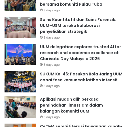
bersama komuniti Pulau Tuba
3 days ago
Sains Kuantitatif dan Sains Forensik:
UUM–USM teroka kolaborasi
penyelidikan strategik
3 days ago
UUM delegation explores trusted AI for
research and academic excellence at
Clarivate Day Malaysia 2026
3 days ago
SUKUM Ke-46: Pasukan Bola Jaring UUM
capai fasa kemuncak latihan intensif
3 days ago
Aplikasi mudah alih perkasa
pemindahan ilmu Islam dalam
kalangan komuniti UUM
3 days ago
CeTMA semai literasi kewangan kanak-