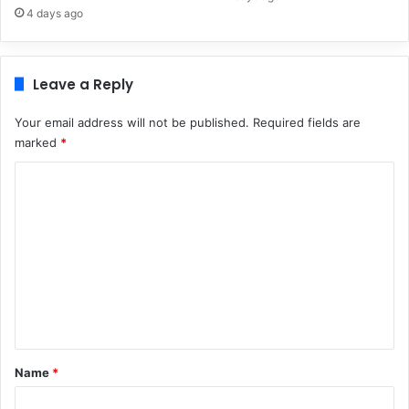
4 days ago
Leave a Reply
Your email address will not be published.
Required fields are
marked
*
C
o
m
m
e
n
t
*
Name
*