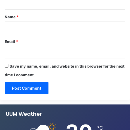
t
*
Name
*
Email
*
Save my name, email, and website in this browser for the next
time I comment.
UUM Weather
℃