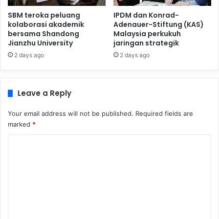
SBM teroka peluang
IPDM dan Konrad-
kolaborasi akademik
Adenauer-Stiftung (KAS)
bersama Shandong
Malaysia perkukuh
Jianzhu University
jaringan strategik
2 days ago
2 days ago
Leave a Reply
Your email address will not be published.
Required fields are
marked
*
C
o
m
m
e
n