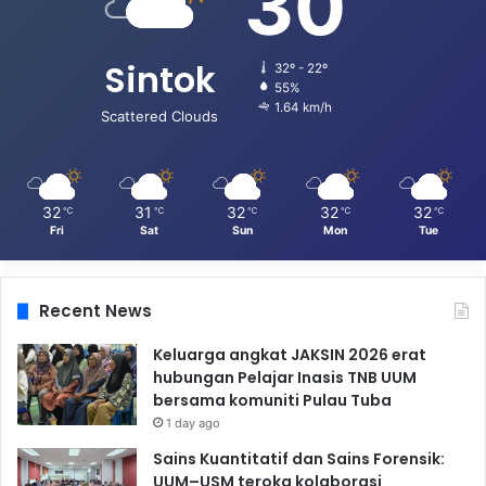
30
Sintok
32º - 22º
55%
1.64 km/h
Scattered Clouds
32
31
32
32
32
℃
℃
℃
℃
℃
Fri
Sat
Sun
Mon
Tue
Recent News
Keluarga angkat JAKSIN 2026 erat
hubungan Pelajar Inasis TNB UUM
bersama komuniti Pulau Tuba
1 day ago
Sains Kuantitatif dan Sains Forensik:
UUM–USM teroka kolaborasi