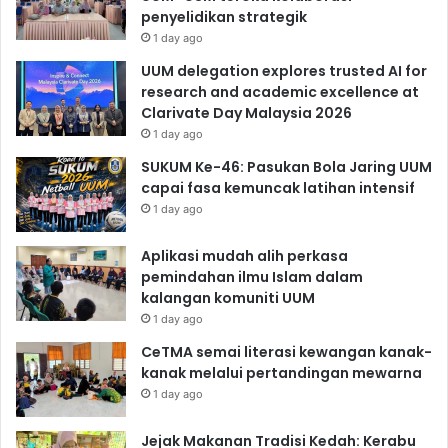
penyelidikan strategik
1 day ago
UUM delegation explores trusted AI for
research and academic excellence at
Clarivate Day Malaysia 2026
1 day ago
SUKUM Ke-46: Pasukan Bola Jaring UUM
capai fasa kemuncak latihan intensif
1 day ago
Aplikasi mudah alih perkasa
pemindahan ilmu Islam dalam
kalangan komuniti UUM
1 day ago
CeTMA semai literasi kewangan kanak-
kanak melalui pertandingan mewarna
1 day ago
Jejak Makanan Tradisi Kedah: Kerabu