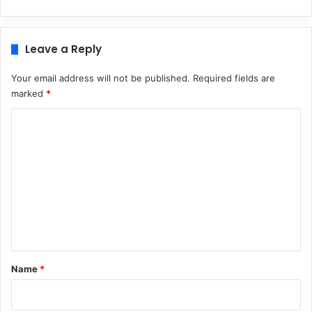
Leave a Reply
Your email address will not be published.
Required fields are
marked
*
C
o
m
m
e
n
t
*
Name
*