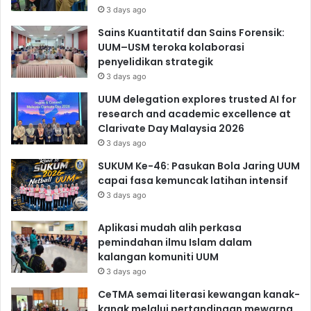
3 days ago
Sains Kuantitatif dan Sains Forensik:
UUM–USM teroka kolaborasi
penyelidikan strategik
3 days ago
UUM delegation explores trusted AI for
research and academic excellence at
Clarivate Day Malaysia 2026
3 days ago
SUKUM Ke-46: Pasukan Bola Jaring UUM
capai fasa kemuncak latihan intensif
3 days ago
Aplikasi mudah alih perkasa
pemindahan ilmu Islam dalam
kalangan komuniti UUM
3 days ago
CeTMA semai literasi kewangan kanak-
kanak melalui pertandingan mewarna