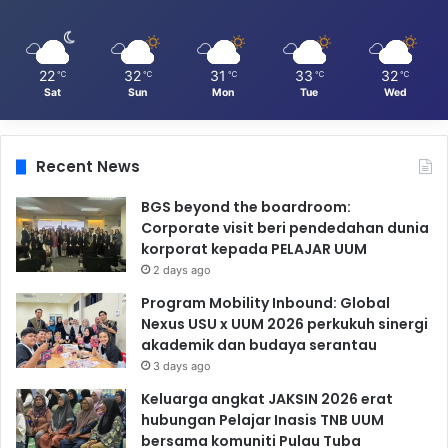
22
32
31
33
32
℃
℃
℃
℃
℃
Sat
Sun
Mon
Tue
Wed
Recent News
BGS beyond the boardroom:
Corporate visit beri pendedahan dunia
korporat kepada PELAJAR UUM
2 days ago
Program Mobility Inbound: Global
Nexus USU x UUM 2026 perkukuh sinergi
akademik dan budaya serantau
3 days ago
Keluarga angkat JAKSIN 2026 erat
hubungan Pelajar Inasis TNB UUM
bersama komuniti Pulau Tuba