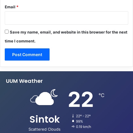
Email
*
Save my name, email, and website in this browser for the next
time I comment.
UUM Weather
22
℃
Sintok
22º - 22º
99%
0.19 km/h
Scattered Clouds