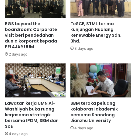
BGS beyond the
TeSCE, STML terima
boardroom: Corporate
kunjungan Hualang
visit beri pendedahan
Renewable Energy Sdn.
dunia korporat kepada
Bhd.
PELAJAR UUM
3 days ago
2 days ago
Lawatan kerja UMN Al-
SBM teroka peluang
Washliyah buka ruang
kolaborasi akademik
kerjasama strategik
bersama Shandong
bersama IPDM, SBM dan
Jianzhu University
SoE
4 days ago
4 days ago