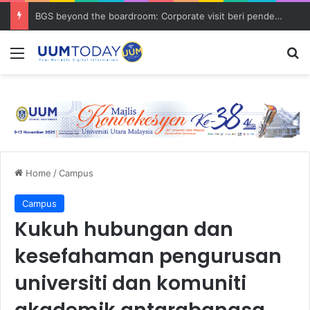
BGS beyond the boardroom: Corporate visit beri pendedahan dunia korporat kepada PELAJAR UUM
Menu
S
Home
/
Campus
Campus
Kukuh hubungan dan
kesefahaman pengurusan
universiti dan komuniti