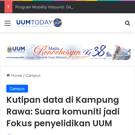
Program Mobility Inbound: Global Nexus USU x UUM 2026 perkukuh sinergi akademik dan budaya serantau
Menu
S
Home
/
Campus
Campus
Kutipan data di Kampung
Rawa: Suara komuniti jadi
Fokus penyelidikan UUM