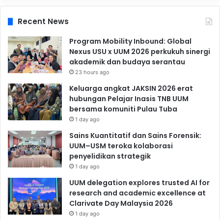
Recent News
Program Mobility Inbound: Global
Nexus USU x UUM 2026 perkukuh sinergi
akademik dan budaya serantau
23 hours ago
Keluarga angkat JAKSIN 2026 erat
hubungan Pelajar Inasis TNB UUM
bersama komuniti Pulau Tuba
1 day ago
Sains Kuantitatif dan Sains Forensik:
UUM–USM teroka kolaborasi
penyelidikan strategik
1 day ago
UUM delegation explores trusted AI for
research and academic excellence at
Clarivate Day Malaysia 2026
1 day ago