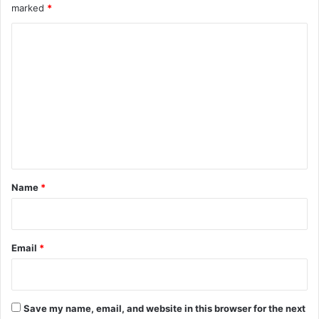
marked
*
C
o
m
m
e
n
t
*
Name
*
Email
*
Save my name, email, and website in this browser for the next