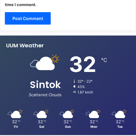
time I comment.
UUM Weather
32
℃
Sintok
32º - 22º
45%
1.87 km/h
Scattered Clouds
32
32
32
32
32
℃
℃
℃
℃
℃
Fri
Sat
Sun
Mon
Tue