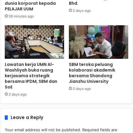
dunia korporat kepada
Bhd.
PELAJAR UUM
2 days ago
58 minutes ago
Lawatan kerja UMN Al-
SBM teroka peluang
Washliyah buka ruang
kolaborasi akademik
kerjasama strategik
bersama Shandong
bersama IPDM, SBM dan
Jianzhu University
SoE
2 days ago
2 days ago
Leave a Reply
Your email address will not be published.
Required fields are