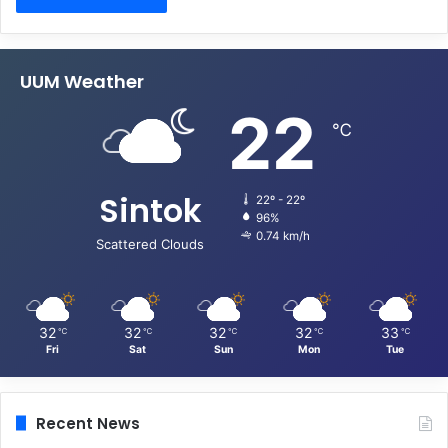
UUM Weather
22
℃
Sintok
22º - 22º
96%
0.74 km/h
Scattered Clouds
32
32
32
32
33
℃
℃
℃
℃
℃
Fri
Sat
Sun
Mon
Tue
Recent News