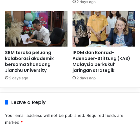
2 days ago
SBM teroka peluang
IPDM dan Konrad-
kolaborasi akademik
Adenauer-Stiftung (KAS)
bersama Shandong
Malaysia perkukuh
Jianzhu University
jaringan strategik
2 days ago
2 days ago
Leave a Reply
Your email address will not be published.
Required fields are
marked
*
C