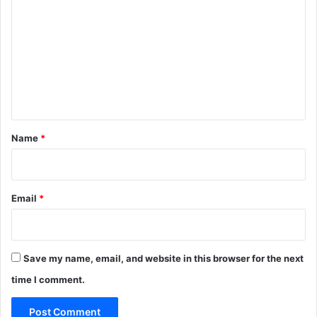
o
m
m
e
n
t
*
Name
*
Email
*
Save my name, email, and website in this browser for the next
time I comment.