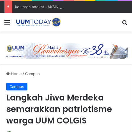
Keluarga angkat JAKSIN 2026 erat hubungan Pelajar Inasis TNB UUM bersama komuniti Pulau Tuba
Menu
S
Home
/
Campus
Campus
Langkah Jiwa Merdeka
semarakkan patriotisme
warga UUM COLGIS