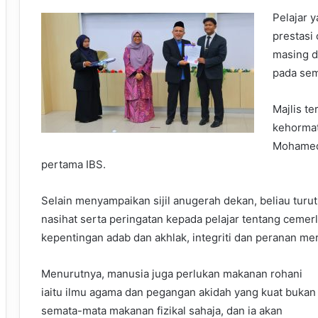
P
elajar
y
prestasi
masing
d
pada
sem
Majlis t
kehormat
Mohamed
pertama IBS.
Selain menyampaikan sijil anugerah dekan, beliau tur
nasihat serta peringatan kepada pelajar tentang cemer
kepentingan adab dan akhlak, integriti dan peranan m
Menurutnya, manusia juga perlukan makanan rohani
iaitu ilmu agama dan pegangan akidah yang kuat bukan
semata-mata makanan fizikal sahaja, dan ia akan