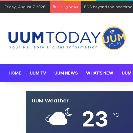
Friday, August 7 2026
Breaking News
BGS beyond the boardroom
HOME
UUM TV
UUM NEWS
WHAT’S NEW
UUM 
UUM Weather
23
℃