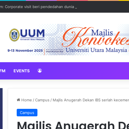
: Corporate visit beri pendedahan dunia korporat kepada PELAJAR U
FM
EVENTS
Home
/
Campus
/
Majlis Anugerah Dekan IBS serlah kecemer
Campus
Majlis Anugerah D