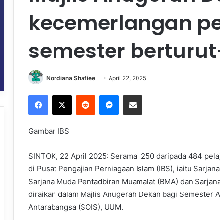
kecemerlangan pe
semester berturut
Nordiana Shafiee
April 22, 2025
Facebook
X
Reddit
Messenger
Share via Email
Gambar IBS
SINTOK, 22 April 2025: Seramai 250 daripada 484 pela
di Pusat Pengajian Perniagaan Islam (IBS), iaitu Sarj
Sarjana Muda Pentadbiran Muamalat (BMA) dan Sarjana
diraikan dalam
Majlis Anugerah Dekan bagi Semester 
Antarabangsa (SOIS), UUM.