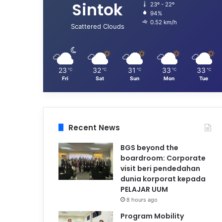
Sintok
23º - 22º
94%
0.52 km/h
Scattered Clouds
23
32
31
33
33
℃
℃
℃
℃
℃
Fri
Sat
Sun
Mon
Tue
Recent News
BGS beyond the
boardroom: Corporate
visit beri pendedahan
dunia korporat kepada
PELAJAR UUM
8 hours ago
Program Mobility