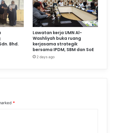
a
Lawatan kerja UMN Al-
g
Washliyah buka ruang
Sdn. Bhd.
kerjasama strategik
bersama IPDM, SBM dan SoE
2 days ago
 marked
*