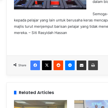
dalam bi
Semoga d
kepada pelajar yang lain untuk berusaha keras mencap
majlis turut menjemput barisan pelajar yang tidak men
mereka.
– Siti Rasyidah Hassan
Facebook
X
Reddit
Messenger
Share via Email
Print
Share
Related Articles