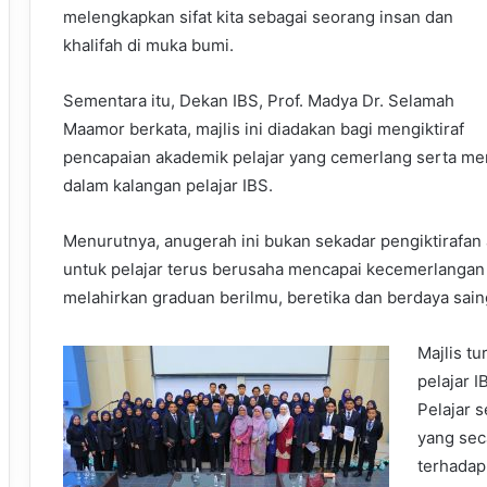
melengkapkan sifat kita sebagai seorang insan dan
khalifah di muka bumi.
Sementara itu, Dekan IBS, Prof. Madya Dr. Selamah
Maamor berkata,
majlis
ini
diadakan
bagi
mengiktiraf
pencapaian
akademik
pelajar
yang
cemerlang
serta
me
dala
m
kalangan
pelajar
IBS.
Menurutnya, anugerah ini bukan sekadar pengiktirafan
untuk pelajar terus berusaha mencapai kecemerlangan 
melahirkan graduan berilmu, beretika dan berdaya saing
Majlis t
pelajar 
Pelajar 
yang sec
terhadap