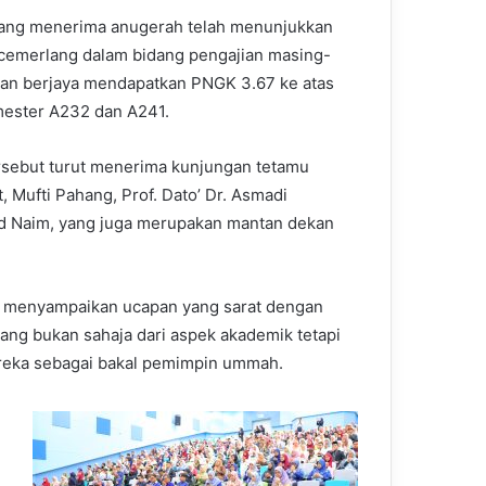
ang
menerima
anugerah
telah
menunjukkan
cemerlang
dalam
bidang
pengajian
masing-
an
berjaya
mendapatkan
PNGK 3.67
ke
atas
ester A232 dan A241.
ersebut turut menerima kunjungan tetamu
, Mufti Pahang,
Prof. Dato’ Dr. Asmadi
 Naim,
yang juga merupakan mantan dekan
ut menyampaikan ucapan yang sarat dengan
lang bukan sahaja dari aspek akademik tetapi
ereka sebagai bakal pemimpin ummah.