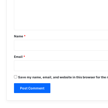
m
e
n
t
*
Name
*
Email
*
Save my name, email, and website in this browser for the 