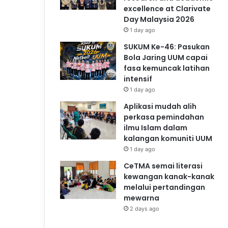
excellence at Clarivate
Day Malaysia 2026
1 day ago
SUKUM Ke-46: Pasukan
Bola Jaring UUM capai
fasa kemuncak latihan
intensif
1 day ago
Aplikasi mudah alih
perkasa pemindahan
ilmu Islam dalam
kalangan komuniti UUM
1 day ago
CeTMA semai literasi
kewangan kanak-kanak
melalui pertandingan
mewarna
2 days ago