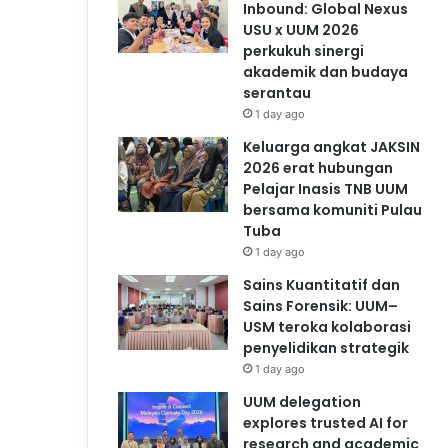
Inbound: Global Nexus
USU x UUM 2026
perkukuh sinergi
akademik dan budaya
serantau
1 day ago
Keluarga angkat JAKSIN
2026 erat hubungan
Pelajar Inasis TNB UUM
bersama komuniti Pulau
Tuba
1 day ago
Sains Kuantitatif dan
Sains Forensik: UUM–
USM teroka kolaborasi
penyelidikan strategik
1 day ago
UUM delegation
explores trusted AI for
research and academic