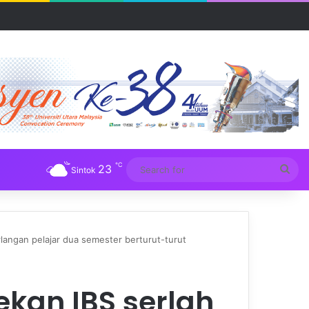
UM
℃
23
Sea
Sintok
for
langan pelajar dua semester berturut-turut
ekan IBS serlah