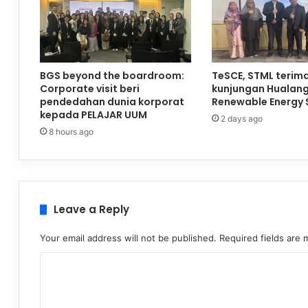
BGS beyond the boardroom:
TeSCE, STML terim
Corporate visit beri
kunjungan Hualan
pendedahan dunia korporat
Renewable Energy 
kepada PELAJAR UUM
2 days ago
8 hours ago
Leave a Reply
Your email address will not be published.
Required fields are
C
o
m