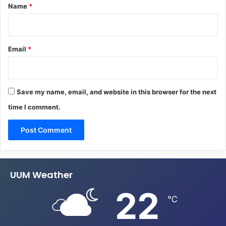
*
Name
*
Email
*
Save my name, email, and website in this browser for the next
time I comment.
UUM Weather
22
℃