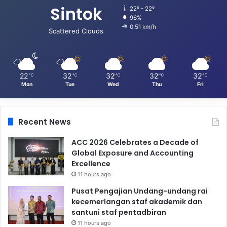
Sintok
22º - 22º
96%
0.51 km/h
Scattered Clouds
22
32
32
32
32
℃
℃
℃
℃
℃
Mon
Tue
Wed
Thu
Fri
Recent News
ACC 2026 Celebrates a Decade of
Global Exposure and Accounting
Excellence
11 hours ago
Pusat Pengajian Undang-undang rai
kecemerlangan staf akademik dan
santuni staf pentadbiran
11 hours ago