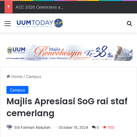
ACC 2026 Celebrates a Decade of Global Exposure and Accounting Excellence
Menu
S
Home
/
Campus
Campus
Majlis Apresiasi SoG rai staf
cemerlang
Siti Fatimah Abdullah
October 16, 2024
0
700