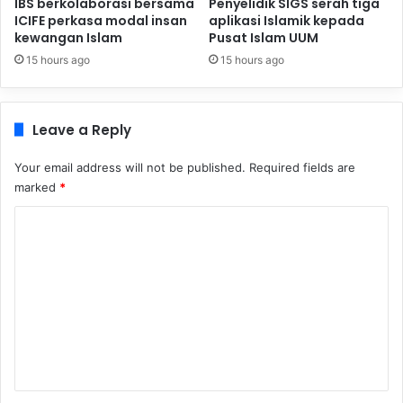
IBS berkolaborasi bersama
Penyelidik SIGS serah tiga
ICIFE perkasa modal insan
aplikasi Islamik kepada
kewangan Islam
Pusat Islam UUM
15 hours ago
15 hours ago
Leave a Reply
Your email address will not be published.
Required fields are
marked
*
C
o
m
m
e
n
t