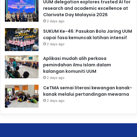
UUM delegation explores trusted AI for
research and academic excellence at
Clarivate Day Malaysia 2026
2 days ago
SUKUM Ke-46: Pasukan Bola Jaring UUM
capai fasa kemuncak latihan intensif
2 days ago
Aplikasi mudah alih perkasa
pemindahan ilmu Islam dalam
kalangan komuniti UUM
2 days ago
CeTMA semai literasi kewangan kanak-
kanak melalui pertandingan mewarna
2 days ago