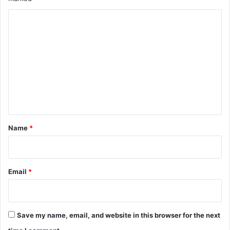
C
o
m
m
e
n
t
*
Name
*
Email
*
Save my name, email, and website in this browser for the next