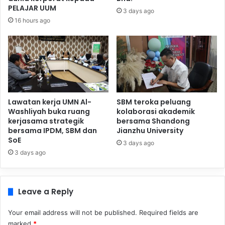
PELAJAR UUM
3 days ago
16 hours ago
Lawatan kerja UMN Al-
SBM teroka peluang
Washliyah buka ruang
kolaborasi akademik
kerjasama strategik
bersama Shandong
bersama IPDM, SBM dan
Jianzhu University
SoE
3 days ago
3 days ago
Leave a Reply
Your email address will not be published.
Required fields are
marked
*