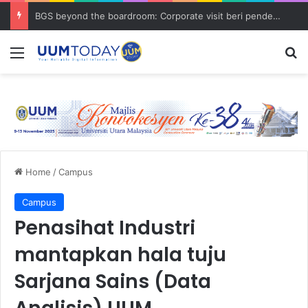
BGS beyond the boardroom: Corporate visit beri pendedahan dunia korporat kepada PELAJAR UUM
Menu
S
Home
/
Campus
Campus
Penasihat Industri
mantapkan hala tuju
Sarjana Sains (Data