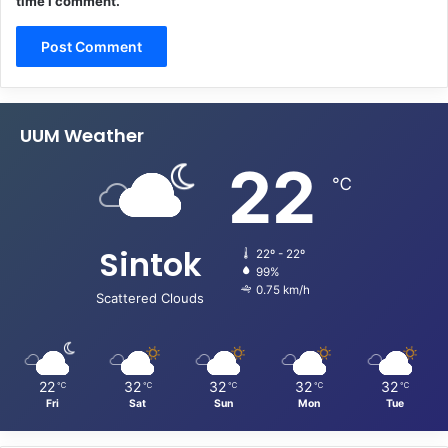
time I comment.
UUM Weather
22
℃
Sintok
22º - 22º
99%
0.75 km/h
Scattered Clouds
22
32
32
32
32
℃
℃
℃
℃
℃
Fri
Sat
Sun
Mon
Tue