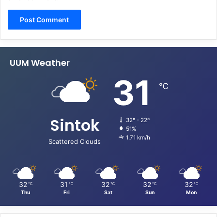
UUM Weather
31
℃
Sintok
32º - 22º
51%
1.71 km/h
Scattered Clouds
32
31
32
32
32
℃
℃
℃
℃
℃
Thu
Fri
Sat
Sun
Mon