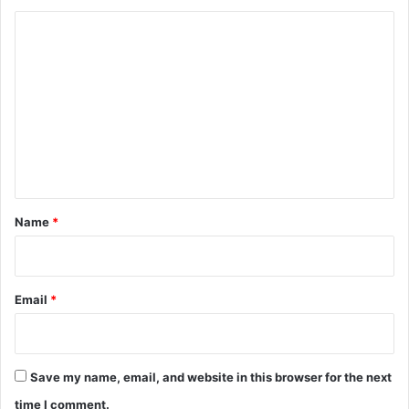
C
o
m
m
e
n
t
*
Name
*
Email
*
Save my name, email, and website in this browser for the next
time I comment.