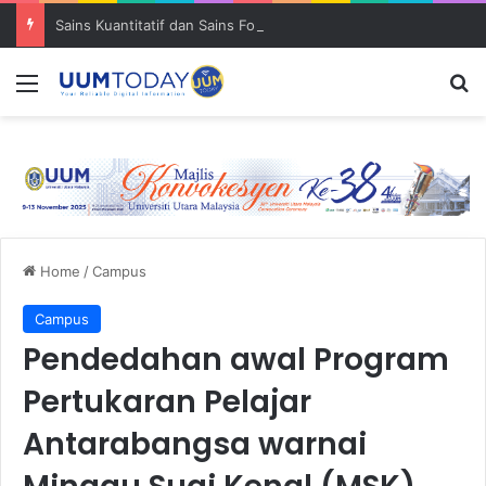
Sains Kuantitatif dan Sains Forensik: UUM–USM teroka kolaborasi penyelidikan strategik
Menu
S
Home
/
Campus
Campus
Pendedahan awal Program
Pertukaran Pelajar
Antarabangsa warnai