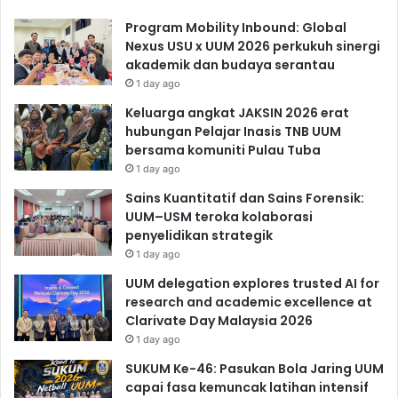
Program Mobility Inbound: Global
Nexus USU x UUM 2026 perkukuh sinergi
akademik dan budaya serantau
1 day ago
Keluarga angkat JAKSIN 2026 erat
hubungan Pelajar Inasis TNB UUM
bersama komuniti Pulau Tuba
1 day ago
Sains Kuantitatif dan Sains Forensik:
UUM–USM teroka kolaborasi
penyelidikan strategik
1 day ago
UUM delegation explores trusted AI for
research and academic excellence at
Clarivate Day Malaysia 2026
1 day ago
SUKUM Ke-46: Pasukan Bola Jaring UUM
capai fasa kemuncak latihan intensif