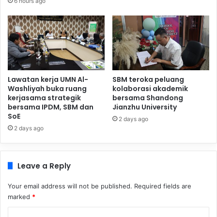
6 hours ago
Lawatan kerja UMN Al-
SBM teroka peluang
Washliyah buka ruang
kolaborasi akademik
kerjasama strategik
bersama Shandong
bersama IPDM, SBM dan
Jianzhu University
SoE
2 days ago
2 days ago
Leave a Reply
Your email address will not be published.
Required fields are
marked
*
C