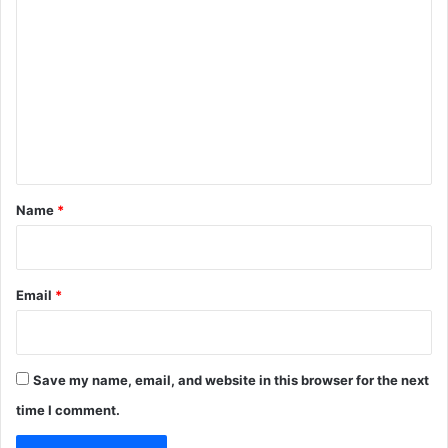
o
m
m
e
n
t
*
Name
*
Email
*
Save my name, email, and website in this browser for the next
time I comment.