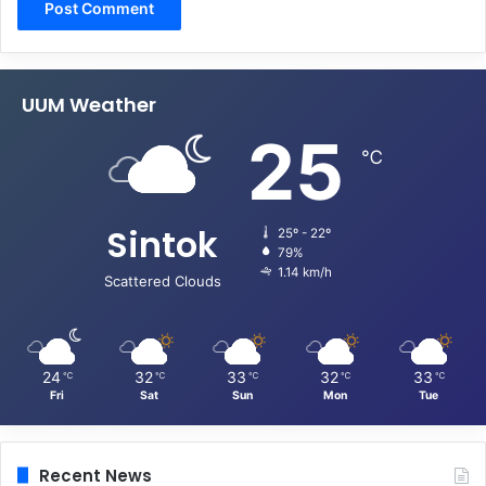
UUM Weather
25
℃
Sintok
25º - 22º
79%
1.14 km/h
Scattered Clouds
24
32
33
32
33
℃
℃
℃
℃
℃
Fri
Sat
Sun
Mon
Tue
Recent News