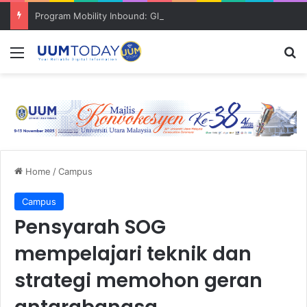
Program Mobility Inbound: Global Nexus USU x UUM 2026 perkukuh sinergi akademik dan budaya serantau
Menu
S
Home
/
Campus
Campus
Pensyarah SOG
mempelajari teknik dan
strategi memohon geran