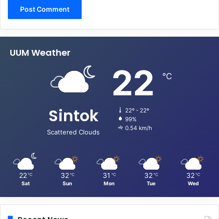
UUM Weather
22
℃
Sintok
22º - 22º
99%
0.54 km/h
Scattered Clouds
22
32
31
32
32
℃
℃
℃
℃
℃
Sat
Sun
Mon
Tue
Wed