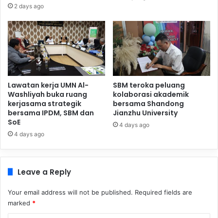
2 days ago
Lawatan kerja UMN Al-
SBM teroka peluang
Washliyah buka ruang
kolaborasi akademik
kerjasama strategik
bersama Shandong
bersama IPDM, SBM dan
Jianzhu University
SoE
4 days ago
4 days ago
Leave a Reply
Your email address will not be published.
Required fields are
marked
*