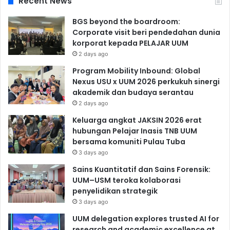
Recent News
BGS beyond the boardroom:
Corporate visit beri pendedahan dunia
korporat kepada PELAJAR UUM
2 days ago
Program Mobility Inbound: Global
Nexus USU x UUM 2026 perkukuh sinergi
akademik dan budaya serantau
2 days ago
Keluarga angkat JAKSIN 2026 erat
hubungan Pelajar Inasis TNB UUM
bersama komuniti Pulau Tuba
3 days ago
Sains Kuantitatif dan Sains Forensik:
UUM–USM teroka kolaborasi
penyelidikan strategik
3 days ago
UUM delegation explores trusted AI for
research and academic excellence at