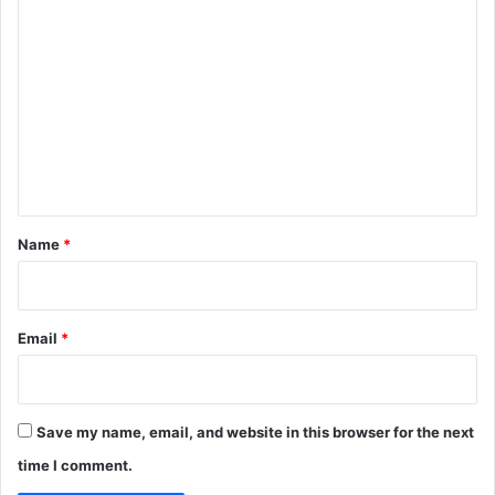
C
o
m
m
e
n
t
*
Name
*
Email
*
Save my name, email, and website in this browser for the next
time I comment.