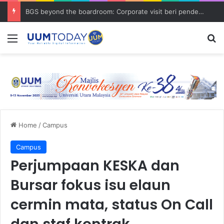
BGS beyond the boardroom: Corporate visit beri pendedahan dunia korporat kepada PELAJAR UUM
Menu
S
Home
/
Campus
Campus
Perjumpaan KESKA dan
Bursar fokus isu elaun
cermin mata, status On Call