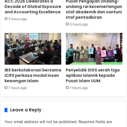
ACC 2026 Celebrates a
Pusat Pengajian Undang-
Decade of Global Exposure
undang rai kecemerlangan
and Accounting Excellence
staf akademik dan santuni
staf pentadbiran
3 hours ago
3 hours ago
IBS berkolaborasi bersama
Penyelidik SIGS serah tiga
ICIFE perkasa modal insan
aplikasi Islamik kepada
kewangan Islam
Pusat Islam UUM
7 hours ago
7 hours ago
Leave a Reply
Your email address will not be published.
Required fields are