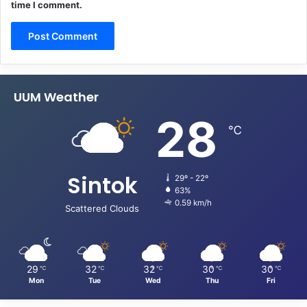
time I comment.
UUM Weather
28
℃
Sintok
29º - 22º
63%
0.59 km/h
Scattered Clouds
29
32
32
30
30
℃
℃
℃
℃
℃
Mon
Tue
Wed
Thu
Fri