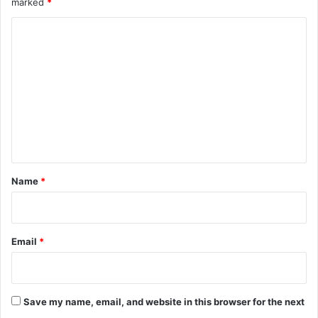
marked
*
C
o
m
m
e
n
t
*
Name
*
Email
*
Save my name, email, and website in this browser for the next