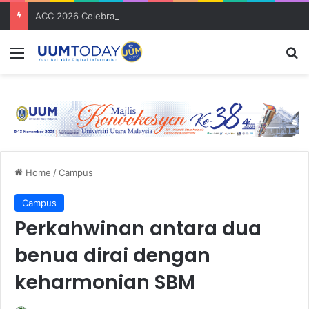
ACC 2026 Celebrates a Decade of Global Exposure and Accounting Excellence
Menu
S
Home
/
Campus
Campus
Perkahwinan antara dua
benua dirai dengan
keharmonian SBM