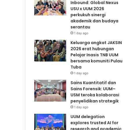
Inbound: Global Nexus
USU x UUM 2026
perkukuh sinergi
akademik dan budaya
serantau
1 day ago
Keluarga angkat JAKSIN
2026 erat hubungan
Pelajar Inasis TNB UUM
bersama komuniti Pulau
Tuba
1 day ago
Sains Kuantitatif dan
Sains Forensik: UUM–
USM teroka kolaborasi
penyelidikan strategik
1 day ago
UUM delegation
explores trusted AI for
research and academic