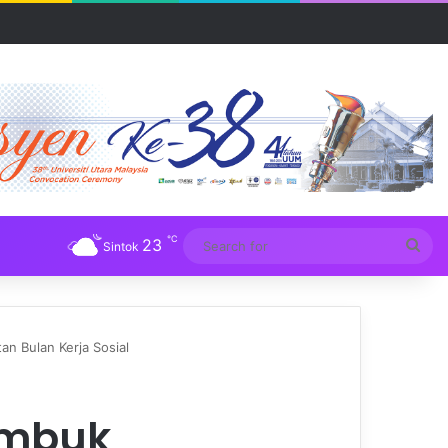
UM
℃
23
Sea
Sintok
for
 Bulan Kerja Sosial
ambuk