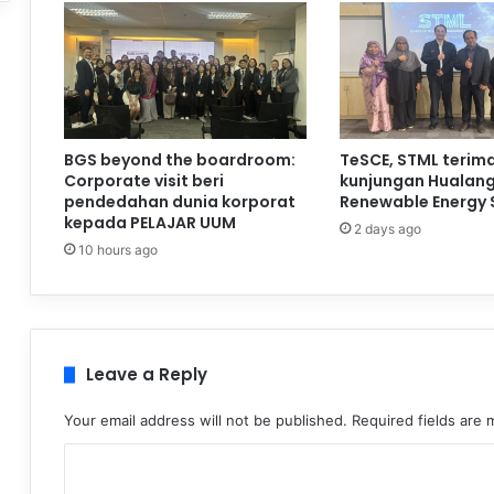
BGS beyond the boardroom:
TeSCE, STML terim
Corporate visit beri
kunjungan Hualan
pendedahan dunia korporat
Renewable Energy 
kepada PELAJAR UUM
2 days ago
10 hours ago
Leave a Reply
Your email address will not be published.
Required fields are
C
o