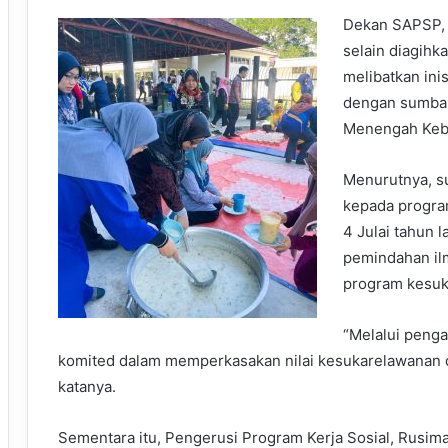
Dekan SAPSP, P
selain diagihk
melibatkan ini
dengan sumba
Menengah Keba
Menurutnya, 
kepada progra
4 Julai tahun 
pemindahan il
program kesuk
“Melalui penga
komited dalam memperkasakan nilai kesukarelawanan 
katanya.
Sementara itu, Pengerusi Program Kerja Sosial, Rusim