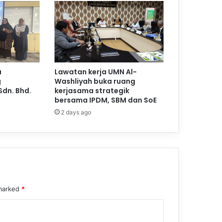
a
Lawatan kerja UMN Al-
g
Washliyah buka ruang
Sdn. Bhd.
kerjasama strategik
bersama IPDM, SBM dan SoE
2 days ago
 marked
*