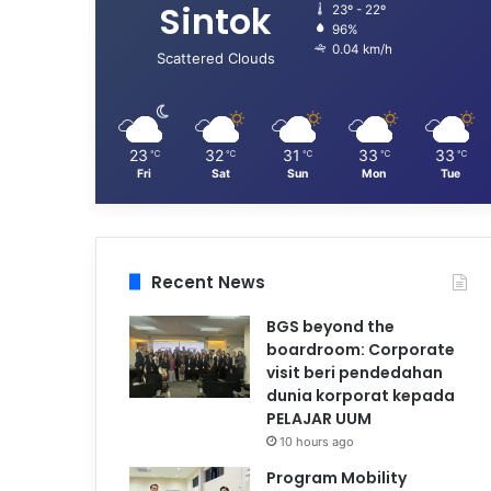
Sintok
23º - 22º
96%
0.04 km/h
Scattered Clouds
23
32
31
33
33
℃
℃
℃
℃
℃
Fri
Sat
Sun
Mon
Tue
Recent News
BGS beyond the
boardroom: Corporate
visit beri pendedahan
dunia korporat kepada
PELAJAR UUM
10 hours ago
Program Mobility