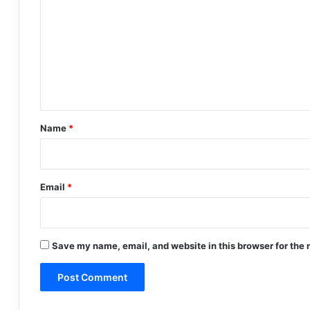
m
m
e
n
t
*
Name
*
Email
*
Save my name, email, and website in this browser for the 