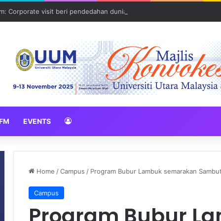
: Corporate visit beri pendedahan dunia korporat kepada PELAJAR U
FM
EVENTS
Home
/
Campus
/
Program Bubur Lambuk semarakan Sambutan
Campus
Program Bubur L