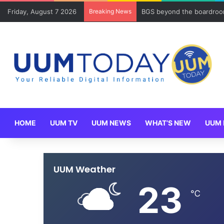
Friday, August 7 2026
Breaking News
BGS beyond the boardroom
HOME
UUM TV
UUM NEWS
WHAT’S NEW
UUM 
UUM Weather
23
℃