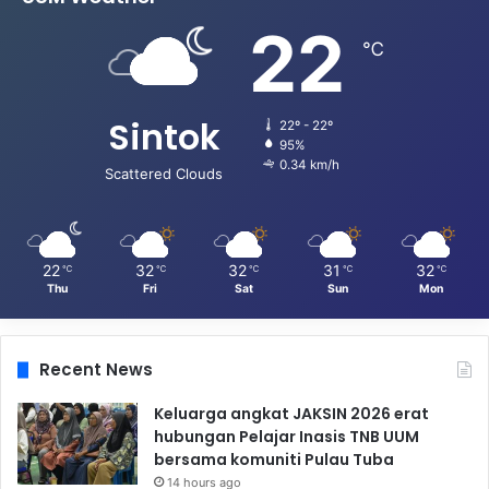
22
℃
Sintok
22º - 22º
95%
0.34 km/h
Scattered Clouds
22
32
32
31
32
℃
℃
℃
℃
℃
Thu
Fri
Sat
Sun
Mon
Recent News
Keluarga angkat JAKSIN 2026 erat
hubungan Pelajar Inasis TNB UUM
bersama komuniti Pulau Tuba
14 hours ago