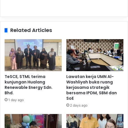
Related Articles
TeSCE, STML terima
Lawatan kerja UMN Al-
kunjungan Hualang
Washliyah buka ruang
Renewable Energy Sdn.
kerjasama strategik
Bhd.
bersama IPDM, SBM dan
SoE
1 day ago
2 days ago