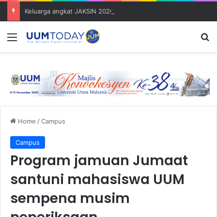
Keluarga angkat JAKSIN 2026 erat hubungan Pelajar Inasis TNB UUM bersama komuniti Pulau Tuba
Menu
S
Home
/
Campus
Campus
Program jamuan Jumaat
santuni mahasiswa UUM
sempena musim