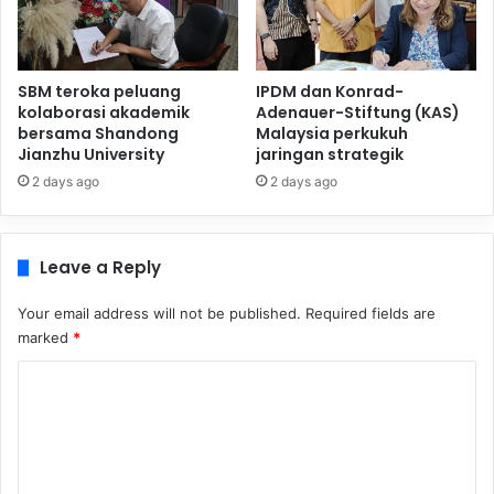
SBM teroka peluang
IPDM dan Konrad-
kolaborasi akademik
Adenauer-Stiftung (KAS)
bersama Shandong
Malaysia perkukuh
Jianzhu University
jaringan strategik
2 days ago
2 days ago
Leave a Reply
Your email address will not be published.
Required fields are
marked
*
C
o
m
m