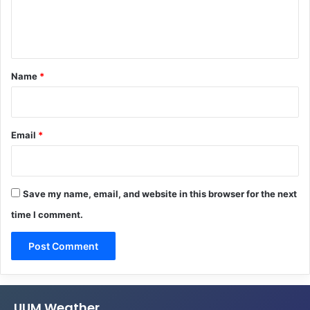
e
n
t
*
Name
*
Email
*
Save my name, email, and website in this browser for the next
time I comment.
UUM Weather