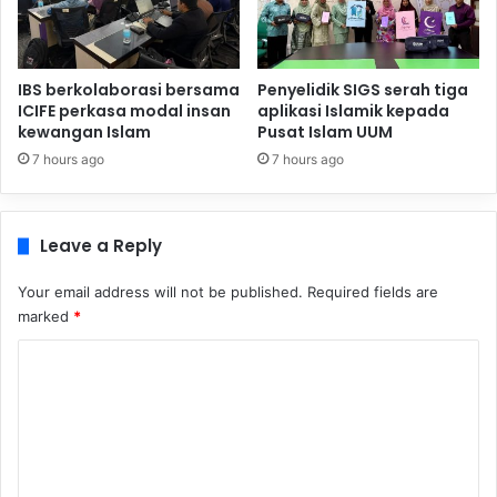
IBS berkolaborasi bersama
Penyelidik SIGS serah tiga
ICIFE perkasa modal insan
aplikasi Islamik kepada
kewangan Islam
Pusat Islam UUM
7 hours ago
7 hours ago
Leave a Reply
Your email address will not be published.
Required fields are
marked
*
C
o
m
m
e