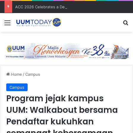
ACC 2026 Celebrates a Decade of Global Exposure and Accounting Excellence
Menu
S
Home
/
Campus
Campus
Program jejak kampus
UUM: Walkabout bersama
Pendaftar kukuhkan