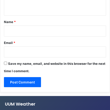
n
t
*
Name
*
Email
*
Save my name, email, and website in this browser for the next
time I comment.
UUM Weather