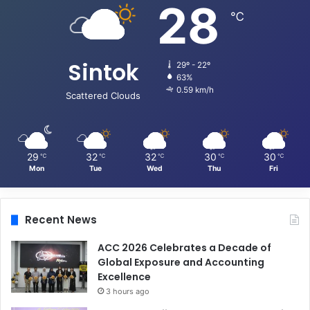
28
℃
Sintok
29º - 22º
63%
0.59 km/h
Scattered Clouds
29
32
32
30
30
℃
℃
℃
℃
℃
Mon
Tue
Wed
Thu
Fri
Recent News
ACC 2026 Celebrates a Decade of
Global Exposure and Accounting
Excellence
3 hours ago