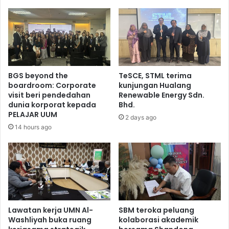
BGS beyond the
TeSCE, STML terima
boardroom: Corporate
kunjungan Hualang
visit beri pendedahan
Renewable Energy Sdn.
dunia korporat kepada
Bhd.
PELAJAR UUM
2 days ago
14 hours ago
Lawatan kerja UMN Al-
SBM teroka peluang
Washliyah buka ruang
kolaborasi akademik