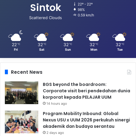
Sintok
22º - 22º
98%
0.59 km/h
Scattered Clouds
22
32
32
32
32
℃
℃
℃
℃
℃
Fri
Sat
Sun
Mon
Tue
Recent News
BGS beyond the boardroom:
Corporate visit beri pendedahan dunia
korporat kepada PELAJAR UUM
14 hours ago
Program Mobility Inbound: Global
Nexus USU x UUM 2026 perkukuh sinergi
akademik dan budaya serantau
2 days ago