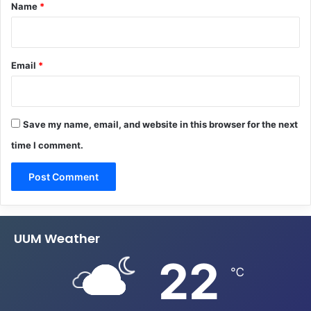
*
Name
*
Email
*
Save my name, email, and website in this browser for the next
time I comment.
UUM Weather
22
℃