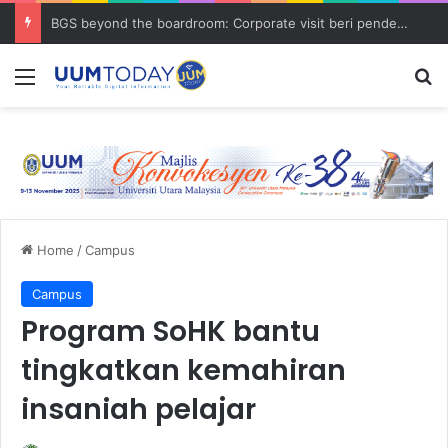
BGS beyond the boardroom: Corporate visit beri pendedahan dunia korporat kepada PELAJAR UUM
Menu
S
Home
/
Campus
Campus
Program SoHK bantu
tingkatkan kemahiran
insaniah pelajar