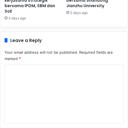
kerjasama strategik
bersama Shandong
bersama IPDM, SBM dan
Jianzhu University
SoE
3 days ago
3 days ago
Leave a Reply
Your email address will not be published.
Required fields are
marked
*
C
o
m
m
e
n
t