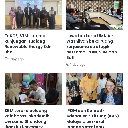
TeSCE, STML terima
Lawatan kerja UMN Al-
kunjungan Hualang
Washliyah buka ruang
Renewable Energy Sdn.
kerjasama strategik
Bhd.
bersama IPDM, SBM dan
SoE
1 day ago
1 day ago
SBM teroka peluang
IPDM dan Konrad-
kolaborasi akademik
Adenauer-Stiftung (KAS)
bersama Shandong
Malaysia perkukuh
Jianzhu University
jaringan strategik