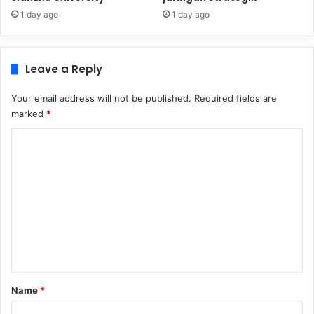
1 day ago
1 day ago
Leave a Reply
Your email address will not be published.
Required fields are
marked
*
C
o
m
m
e
n
t
*
Name
*