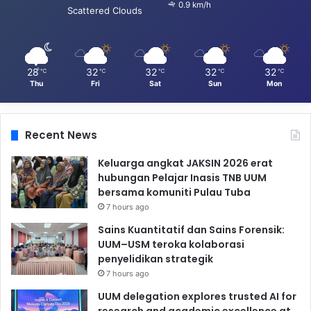
0.9 km/h
Scattered Clouds
28
32
32
32
32
℃
℃
℃
℃
℃
Thu
Fri
Sat
Sun
Mon
Recent News
Keluarga angkat JAKSIN 2026 erat
hubungan Pelajar Inasis TNB UUM
bersama komuniti Pulau Tuba
7 hours ago
Sains Kuantitatif dan Sains Forensik:
UUM–USM teroka kolaborasi
penyelidikan strategik
7 hours ago
UUM delegation explores trusted AI for