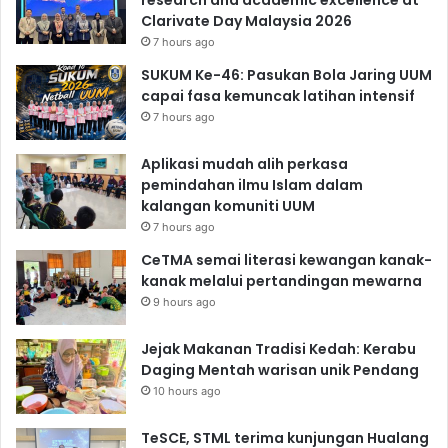
research and academic excellence at
Clarivate Day Malaysia 2026
7 hours ago
SUKUM Ke-46: Pasukan Bola Jaring UUM
capai fasa kemuncak latihan intensif
7 hours ago
Aplikasi mudah alih perkasa
pemindahan ilmu Islam dalam
kalangan komuniti UUM
7 hours ago
CeTMA semai literasi kewangan kanak-
kanak melalui pertandingan mewarna
9 hours ago
Jejak Makanan Tradisi Kedah: Kerabu
Daging Mentah warisan unik Pendang
10 hours ago
TeSCE, STML terima kunjungan Hualang