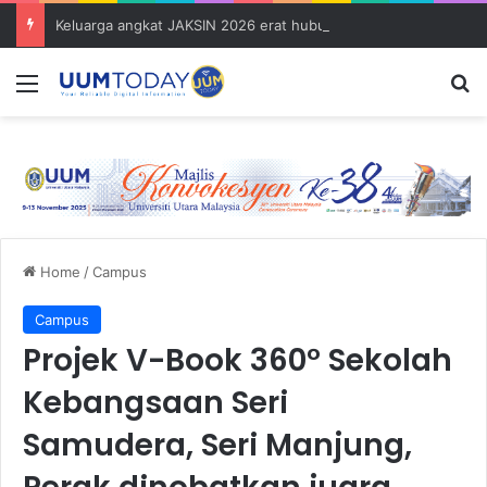
Keluarga angkat JAKSIN 2026 erat hubungan Pelajar Inasis TNB UUM bersama komuniti Pulau Tuba
Menu
S
Home
/
Campus
Campus
Projek V-Book 360° Sekolah
Kebangsaan Seri
Samudera, Seri Manjung,