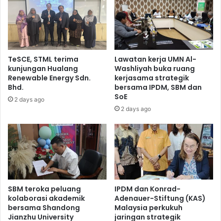
TeSCE, STML terima
Lawatan kerja UMN Al-
kunjungan Hualang
Washliyah buka ruang
Renewable Energy Sdn.
kerjasama strategik
Bhd.
bersama IPDM, SBM dan
SoE
2 days ago
2 days ago
SBM teroka peluang
IPDM dan Konrad-
kolaborasi akademik
Adenauer-Stiftung (KAS)
bersama Shandong
Malaysia perkukuh
Jianzhu University
jaringan strategik