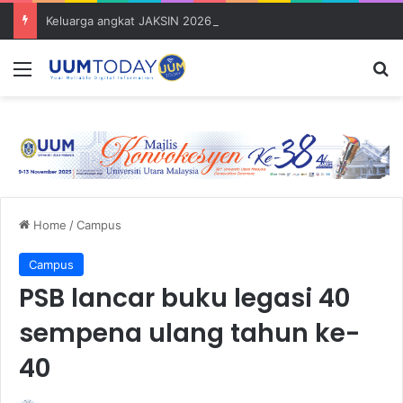
Keluarga angkat JAKSIN 2026 erat hubungan Pelajar Inasis TNB UUM bersama komuniti Pulau Tuba
Menu
S
Home
/
Campus
Campus
PSB lancar buku legasi 40
sempena ulang tahun ke-
40