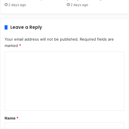
2 days ago
2 days ago
Leave a Reply
Your email address will not be published.
Required fields are
marked
*
C
o
m
m
e
n
t
*
Name
*