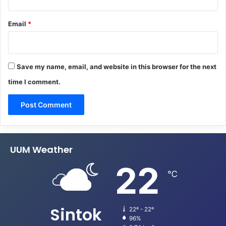
Email
*
Save my name, email, and website in this browser for the next
time I comment.
UUM Weather
22
℃
Sintok
22º - 22º
96%