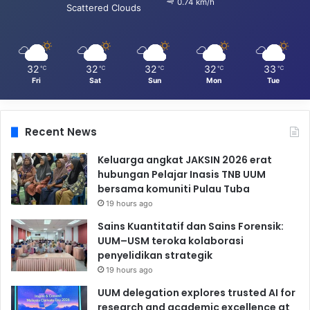
0.74 km/h
Scattered Clouds
32
32
32
32
33
℃
℃
℃
℃
℃
Fri
Sat
Sun
Mon
Tue
Recent News
Keluarga angkat JAKSIN 2026 erat
hubungan Pelajar Inasis TNB UUM
bersama komuniti Pulau Tuba
19 hours ago
Sains Kuantitatif dan Sains Forensik:
UUM–USM teroka kolaborasi
penyelidikan strategik
19 hours ago
UUM delegation explores trusted AI for
research and academic excellence at